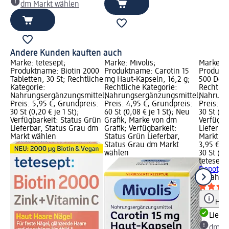
dm Markt wählen
Andere Kunden kauften auch
Marke: tetesept;
Marke: Mivolis;
Marke: t
Produktname: Biotin 2000
Produktname: Carotin 15
Produktn
Tabletten, 30 St; Rechtliche
mg Haut-Kapseln, 16,2 g;
500 Depo
Kategorie:
Rechtliche Kategorie:
Rechtlic
Nahrungsergänzungsmittel;
Nahrungsergänzungsmittel;
Nahrung
Preis: 5,95 €; Grundpreis:
Preis: 4,95 €; Grundpreis:
Preis: 3
30 St (0,20 € je 1 St);
60 St (0,08 € je 1 St); Neu
30 St (0,1
Verfügbarkeit: Status Grün
Grafik, Marke von dm
Verfügba
Lieferbar, Status Grau dm
Grafik; Verfügbarkeit:
Lieferba
Markt wählen
Status Grün Lieferbar,
Markt w
Status Grau dm Markt
3,95 €
wählen
30 St (0,1
tetesept
Depot, 3
St
Nahrun
Hinw
Liefe
dm Ma