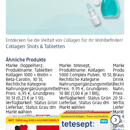
Entdecken Sie die Vielfalt von Collagen für Ihr Wohlbefinden!
De
Collagen Shots & Tabletten
Ko
Ähnliche Produkte
Marke: Doppelherz;
Marke: tetesept;
Marke: s
Produktname: Tabletten
Produktname: Kollagen
Produkt
Kollagen 1000 + Biotin +
5000 Complex Pulver, 10 St;
Brauseta
Beta-Carotin, 30 St;
Rechtliche Kategorie:
Drink 10
Rechtliche Kategorie:
Nahrungsergänzungsmittel;
Rechtlic
Nahrungsergänzungsmittel;
Preis: 9,95 €; Grundpreis:
Nahrung
Preis: 6,95 €; Grundpreis:
10 Btl (1,00 € je 1 Btl);
Preis: 3
30 St (0,23 € je 1 St);
Verfügbarkeit: Status Grün
20 St (0,2
Verfügbarkeit: Status Grün
Lieferbar, Status Grau dm
Verfügba
Lieferbar, Status Grau dm
Markt wählen
Lieferba
Markt wählen
Markt w
3,95 €
20 St (0,
sanotact