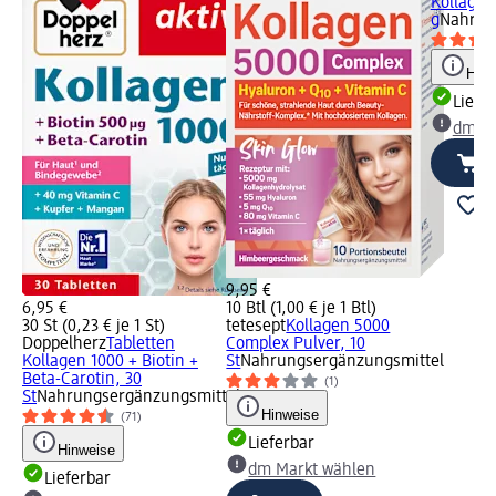
Kollagen
g
Nahrun
Hinw
Liefe
dm Ma
9,95 €
6,95 €
10 Btl (1,00 € je 1 Btl)
30 St (0,23 € je 1 St)
tetesept
Kollagen 5000
Doppelherz
Tabletten
Complex Pulver, 10
Kollagen 1000 + Biotin +
St
Nahrungsergänzungsmittel
Beta-Carotin, 30
(1)
St
Nahrungsergänzungsmittel
Hinweise
(71)
Lieferbar
Hinweise
dm Markt wählen
Lieferbar