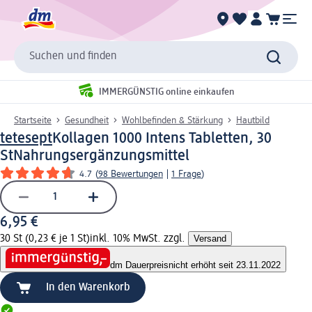
Suchen und finden
IMMERGÜNSTIG online einkaufen
Startseite
Gesundheit
Wohlbefinden & Stärkung
Hautbild
tetesept
Kollagen 1000 Intens Tabletten, 30
St
Nahrungsergänzungsmittel
4.7
(
98 Bewertungen
|
1 Frage
)
6,95 €
30 St (0,23 € je 1 St)
inkl. 10% MwSt. zzgl.
Versand
dm Dauerpreis
nicht erhöht seit 23.11.2022
In den Warenkorb