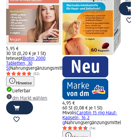
5,95 €
30 St (0,20 € je 1 St)
tetesept
Biotin 2000
Tabletten, 30
St
Nahrungsergänzungsmittel
(52)
Hinweise
Lieferbar
dm Markt wählen
4,95 €
60 St (0,08 € je 1 St)
Mivolis
Carotin 15 mg Haut-
Kapseln, 16,2
g
Nahrungsergänzungsmittel
(14)