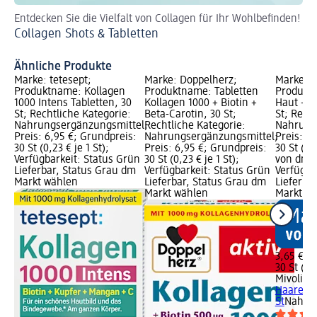
Entdecken Sie die Vielfalt von Collagen für Ihr Wohlbefinden!
Ei
Collagen Shots & Tabletten
Ap
Ähnliche Produkte
Marke: tetesept;
Marke: Doppelherz;
Marke: M
Produktname: Kollagen
Produktname: Tabletten
Produktn
1000 Intens Tabletten, 30
Kollagen 1000 + Biotin +
Haut + H
St; Rechtliche Kategorie:
Beta-Carotin, 30 St;
St; Rech
Nahrungsergänzungsmittel;
Rechtliche Kategorie:
Nahrung
Preis: 6,95 €; Grundpreis:
Nahrungsergänzungsmittel;
Preis: 3
30 St (0,23 € je 1 St);
Preis: 6,95 €; Grundpreis:
30 St (0,
Verfügbarkeit: Status Grün
30 St (0,23 € je 1 St);
von dm G
Lieferbar, Status Grau dm
Verfügbarkeit: Status Grün
Verfügba
Markt wählen
Lieferbar, Status Grau dm
Lieferba
Markt wählen
Markt w
3,65 €
30 St (0,1
Mivolis
T
Haare + 
St
Nahrun