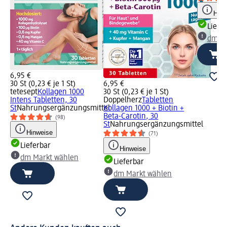
Hinw
Liefe
dm Ma
6,95 €
30 St (0,23 € je 1 St)
6,95 €
tetesept
Kollagen 1000
30 St (0,23 € je 1 St)
Intens Tabletten, 30
Doppelherz
Tabletten
St
Nahrungsergänzungsmittel
Kollagen 1000 + Biotin +
Beta-Carotin, 30
(98)
St
Nahrungsergänzungsmittel
Hinweise
(71)
Lieferbar
Hinweise
dm Markt wählen
Lieferbar
dm Markt wählen