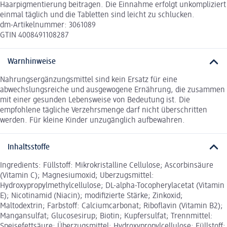
Haarpigmentierung beitragen. Die Einnahme erfolgt unkompliziert
einmal täglich und die Tabletten sind leicht zu schlucken.
dm-Artikelnummer: 3061089
GTIN 4008491108287
Warnhinweise
Nahrungsergänzungsmittel sind kein Ersatz für eine
abwechslungsreiche und ausgewogene Ernährung, die zusammen
mit einer gesunden Lebensweise von Bedeutung ist. Die
empfohlene tägliche Verzehrsmenge darf nicht überschritten
werden. Für kleine Kinder unzugänglich aufbewahren.
Inhaltsstoffe
Ingredients: Füllstoff: Mikrokristalline Cellulose; Ascorbinsäure
(Vitamin C); Magnesiumoxid; Uberzugsmittel:
Hydroxypropylmethylcellulose; DL-alpha-Tocopherylacetat (Vitamin
E); Nicotinamid (Niacin); modifizierte Stärke; Zinkoxid;
Maltodextrin; Farbstoff: Calciumcarbonat; Riboflavin (Vitamin B2);
Mangansulfat; Glucosesirup; Biotin; Kupfersulfat; Trennmittel:
Speisefettsäure; Überzugsmittel: Hydroxypropylcellulose; Füllstoff: