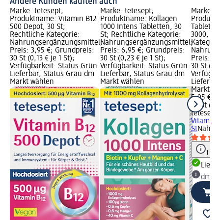
Andere Kunden kauften auch
Marke: tetesept;
Marke: tetesept;
Marke: t
Produktname: Vitamin B12
Produktname: Kollagen
Produktn
500 Depot, 30 St;
1000 Intens Tabletten, 30
Tablette
Rechtliche Kategorie:
St; Rechtliche Kategorie:
3000, 30 
Nahrungsergänzungsmittel;
Nahrungsergänzungsmittel;
Kategori
Preis: 3,95 €; Grundpreis:
Preis: 6,95 €; Grundpreis:
Nahrung
30 St (0,13 € je 1 St);
30 St (0,23 € je 1 St);
Preis: 5
Verfügbarkeit: Status Grün
Verfügbarkeit: Status Grün
30 St (0,2
Lieferbar, Status Grau dm
Lieferbar, Status Grau dm
Verfügba
Markt wählen
Markt wählen
Lieferba
Markt w
5,95 €
30 St (0,2
tetesept
Vitamin 
St
Nahrun
Hinw
Liefe
dm Ma