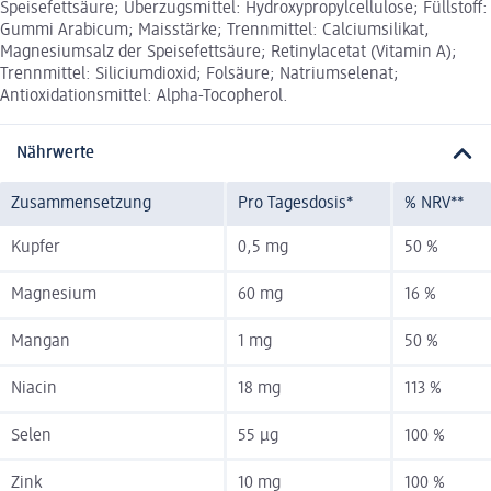
Speisefettsäure; Überzugsmittel: Hydroxypropylcellulose; Füllstoff:
Gummi Arabicum; Maisstärke; Trennmittel: Calciumsilikat,
Magnesiumsalz der Speisefettsäure; Retinylacetat (Vitamin A);
Trennmittel: Siliciumdioxid; Folsäure; Natriumselenat;
Antioxidationsmittel: Alpha-Tocopherol.
Nährwerte
Zusammensetzung
Pro Tagesdosis*
% NRV**
Kupfer
0,5 mg
50 %
Magnesium
60 mg
16 %
Mangan
1 mg
50 %
Niacin
18 mg
113 %
Selen
55 µg
100 %
Zink
10 mg
100 %