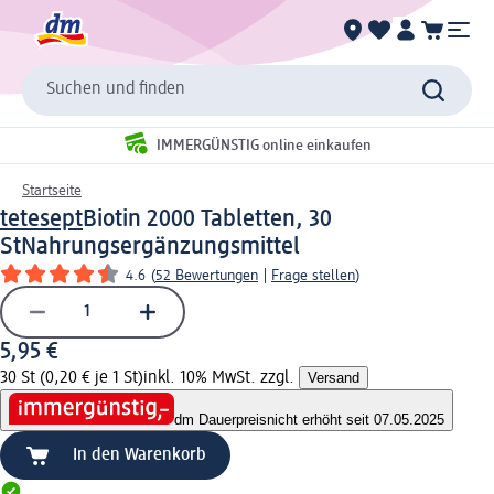
Suchen und finden
IMMERGÜNSTIG online einkaufen
Startseite
tetesept
Biotin 2000 Tabletten, 30
St
Nahrungsergänzungsmittel
4.6
(
52 Bewertungen
|
Frage stellen
)
5,95 €
30 St (0,20 € je 1 St)
inkl. 10% MwSt. zzgl.
Versand
dm Dauerpreis
nicht erhöht seit 07.05.2025
In den Warenkorb