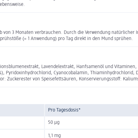
ebensweise.
alb von 3 Monaten verbrauchen. Durch die Verwendung natürlicher 
Sprühstöße (= 1 Anwendung) pro Tag direkt in den Mund sprühen.
nsblumenextrakt, Lavendelextrakt, Hanfsamenöl und Vitaminen, m
2 %), Pyridoxinhydrochlorid, Cyanocobalamin, Thiaminhydrochlorid,
or: Zuckerester von Speisefettsäuren, Konservierungsstoff: Kalium
Pro Tagesdosis*
50 µg
1,1 mg