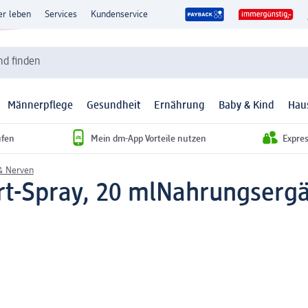
er leben
Services
Kundenservice
d finden
Männerpflege
Gesundheit
Ernährung
Baby & Kind
Hau
ufen
Mein dm-App Vorteile nutzen
Expre
& Nerven
t-Spray, 20 ml
Nahrungsergä