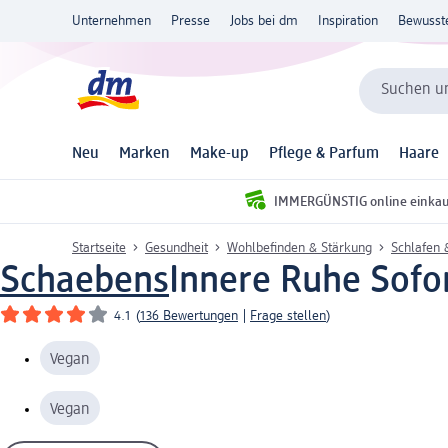
Unternehmen
Presse
Jobs bei dm
Inspiration
Bewusst
Suchen un
Neu
Marken
Make-up
Pflege & Parfum
Haare
IMMERGÜNSTIG online einka
Startseite
Gesundheit
Wohlbefinden & Stärkung
Schlafen 
Schaebens
Innere Ruhe Sofor
4.1
(
136 Bewertungen
|
Frage stellen
)
Vegan
Vegan