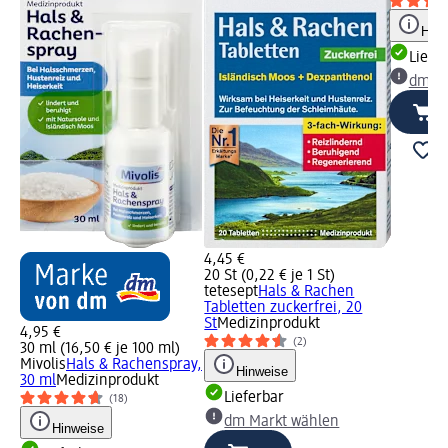
Hinw
Liefe
dm Ma
4,45 €
20 St (0,22 € je 1 St)
tetesept
Hals & Rachen
Tabletten zuckerfrei, 20
St
Medizinprodukt
4,95 €
(2)
30 ml (16,50 € je 100 ml)
Mivolis
Hals & Rachenspray,
Hinweise
30 ml
Medizinprodukt
Lieferbar
(18)
dm Markt wählen
Hinweise