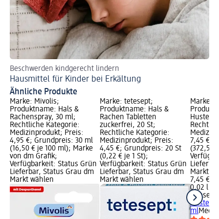
Beschwerden kindgerecht lindern
Un
Hausmittel für Kinder bei Erkältung
Wo
Ähnliche Produkte
Marke: Mivolis;
Marke: tetesept;
Marke: t
Produktname: Hals &
Produktname: Hals &
Produktn
Rachenspray, 30 ml;
Rachen Tabletten
Hustenre
Rechtliche Kategorie:
zuckerfrei, 20 St;
Rechtlic
Medizinprodukt; Preis:
Rechtliche Kategorie:
Medizinp
4,95 €; Grundpreis: 30 ml
Medizinprodukt; Preis:
7,45 €; G
(16,50 € je 100 ml); Marke
4,45 €; Grundpreis: 20 St
(372,50 € 
von dm Grafik;
(0,22 € je 1 St);
Verfügba
Verfügbarkeit: Status Grün
Verfügbarkeit: Status Grün
Lieferba
Lieferbar, Status Grau dm
Lieferbar, Status Grau dm
Markt w
Markt wählen
Markt wählen
7,45 €
0,02 l (37
tetesept
Hustenre
ml
Mediz