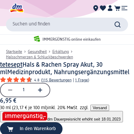
Suchen und finden
IMMERGÜNSTIG online einkaufen
Startseite
Gesundheit
Erkältung
Halsschmerzen & Schluckbeschwerden
tetesept
Hals & Rachen Spray Akut, 30
ml
Medizinprodukt, Nahrungsergänzungsmittel
4.8
(
115 Bewertungen
|
1 Frage
)
6,95 €
30 ml (23,17 € je 100 ml)
inkl. 20% MwSt. zzgl.
Versand
dm Dauerpreis
nicht erhöht seit 18.01.2023
In den Warenkorb