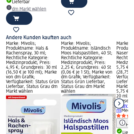
Lieferbar
dm Markt wählen
Andere Kunden kauften auch
Marke: Mivolis;
Marke: Mivolis;
Marke: t
Produktname: Hals &
Produktname: Isländisch
Produkt
Rachenspray, 30 ml;
Moos Halspastillen, 40 St;
Nasen Sp
Rechtliche Kategorie:
Rechtliche Kategorie:
Rechtlic
Medizinprodukt; Preis:
Medizinprodukt; Preis:
Medizinp
4,95 €; Grundpreis: 30 ml
2,25 €; Grundpreis: 40 St
5,75 €; 
(16,50 € je 100 ml); Marke
(0,06 € je 1 St); Marke von
(28,75 € 
von dm Grafik;
dm Grafik; Verfügbarkeit:
Verfügba
Verfügbarkeit: Status Grün
Status Grün Lieferbar,
Lieferba
Lieferbar, Status Grau dm
Status Grau dm Markt
Markt w
Markt wählen
wählen
5,75 €
20 ml (28
tetesept
Spray Ca
ml
Mediz
Hinw
Liefe