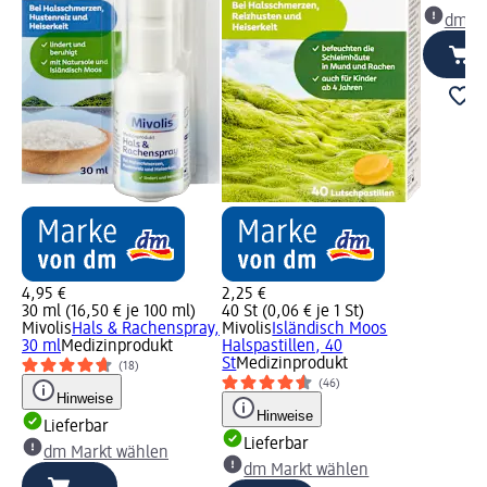
dm Ma
4,95 €
2,25 €
30 ml (16,50 € je 100 ml)
40 St (0,06 € je 1 St)
Mivolis
Hals & Rachenspray,
Mivolis
Isländisch Moos
30 ml
Medizinprodukt
Halspastillen, 40
St
Medizinprodukt
(18)
(46)
Hinweise
Hinweise
Lieferbar
Lieferbar
dm Markt wählen
dm Markt wählen