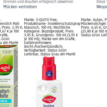
Drinnen und draußen erfolgreich abwehren
Diese 
Mücken vertreiben
Wespe
;
Marke: S-QUiTO free;
Marke: Autan; 
enstich Roll-
Produktname: Insektenschutzspray
Mückenstichgel S
; Preis: 2,95 €;
Klassisch, 100 ml; Rechtliche
Preis: 6,45 €; G
9,67 € je 100
Kategorie: Biozidprodukt; Preis:
(25,80 € je 100 
rafik;
3,95 €; Grundpreis: 100 ml (3,95 €
Status Grün Lief
s Grün
je 100 ml); Marke von dm Grafik;
rau dm Markt
Gefahrenhinweis
leicht-/hochentzündlich;
Verfügbarkeit: Status Grün
Lieferbar, Status Grau dm Markt