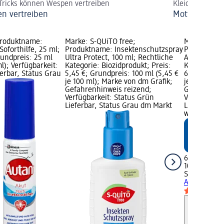
Tricks können Wespen vertreiben
Kleidermotten
n vertreiben
Motten: Flie
Produktname:
Marke: S-QUiTO free;
Marke: S-QU
oforthilfe, 25 ml;
Produktname: Insektenschutzspray
Produktnam
rundpreis: 25 ml
Ultra Protect, 100 ml; Rechtliche
Aktiv Forte,
ml); Verfügbarkeit:
Kategorie: Biozidprodukt; Preis:
Kategorie: B
erbar, Status Grau
5,45 €; Grundpreis: 100 ml (5,45 €
6,95 €; Gru
je 100 ml); Marke von dm Grafik;
je 100 ml);
Gefahrenhinweis reizend;
Gefahrenhin
Verfügbarkeit: Status Grün
Verfügbarke
Lieferbar, Status Grau dm Markt
Lieferbar, 
wählen
6,95 €
100 ml (6,95
S-QUiTO fre
Aktiv Forte,