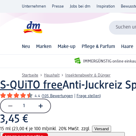
Unternehmen
Presse
Jobs bei dm
Inspiration
Bewusst
Suchen un
Neu
Marken
Make-up
Pflege & Parfum
Haare
IMMERGÜNSTIG online einka
Startseite
Haushalt
Insektenabwehr & Dünger
S-QUiTO free
Anti-Juckreiz S
4.4
(
105 Bewertungen
|
Frage stellen
)
3,45 €
15 ml (23,00 € je 100 ml)
inkl. 20% MwSt. zzgl.
Versand