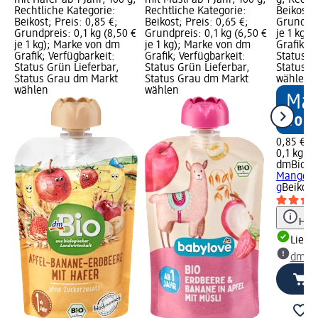
mit Hafer ab 1 Jahr, 100 g;
mit Müsli ab 1 Jahr, 100 g;
g; Recht
Rechtliche Kategorie:
Rechtliche Kategorie:
Beikost; 
Beikost; Preis: 0,85 €;
Beikost; Preis: 0,65 €;
Grundpre
Grundpreis: 0,1 kg (8,50 €
Grundpreis: 0,1 kg (6,50 €
je 1 kg)
je 1 kg); Marke von dm
je 1 kg); Marke von dm
Grafik; V
Grafik; Verfügbarkeit:
Grafik; Verfügbarkeit:
Status G
Status Grün Lieferbar,
Status Grün Lieferbar,
Status G
Status Grau dm Markt
Status Grau dm Markt
wählen
wählen
wählen
0,85 €
0,1 kg (8
dmBio
Qu
Mango ab
g
Beikost
Hinw
Liefe
dm Ma