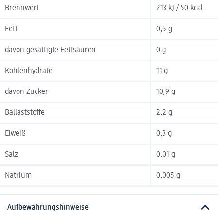
Brennwert
213 kJ / 50 kcal
Fett
0,5 g
davon gesättigte Fettsäuren
0 g
Kohlenhydrate
11 g
davon Zucker
10,9 g
Ballaststoffe
2,2 g
Eiweiß
0,3 g
Salz
0,01 g
Natrium
0,005 g
Aufbewahrungshinweise