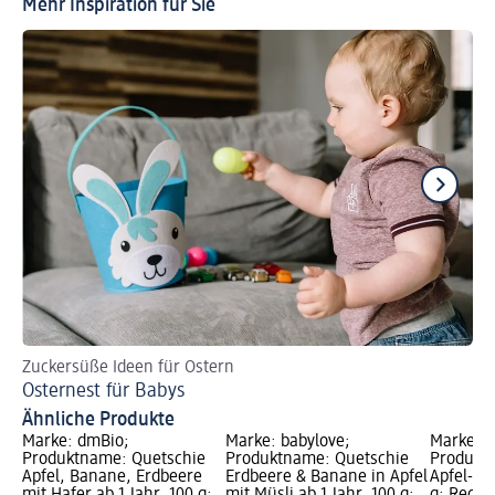
Mehr Inspiration für Sie
Zuckersüße Ideen für Ostern
Pr
Osternest für Babys
Ba
Ähnliche Produkte
Marke: dmBio;
Marke: babylove;
Marke: 
Produktname: Quetschie
Produktname: Quetschie
Produkt
Apfel, Banane, Erdbeere
Erdbeere & Banane in Apfel
Apfel-Ma