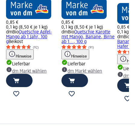
0,85 €
0,85 €
0,1 kg (8,50 € je 1 kg)
0,1 kg (8,50 € je 1 kg)
0,85 €
dmBio
Quetschie Apfel-
dmBio
Quetschie Karotte
0,1 kg (8
Mango ab 1 Jahr, 100
mit Mango, Banane, Birne
dmBio
Qu
g
Beikost
ab 1..., 100 g
Banane, 
Hafer ab 
(92)
(91)
Hinweise
Hinweise
Hinw
Lieferbar
Lieferbar
Liefe
dm Markt wählen
dm Markt wählen
dm Ma