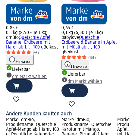
0,85 €
0,65 €
0,1 kg (8,50 € je 1 kg)
0,1 kg (6,50 € je 1 kg)
dmBio
Quetschie Apfel,
babylove
Quetschie
Banane, Erdbeere mit
Erdbeere & Banane in Apfel
Hafer ab 1..., 100 g
Beikost
mit Müsli ab..., 100
g
Beikost
(95)
(108)
Hinweise
Hinweise
Lieferbar
Lieferbar
dm Markt wählen
dm Markt wählen
Andere Kunden kauften auch
Marke: dmBio;
Marke: dmBio;
Marke: 
Produktname: Quetschie
Produktname: Quetschie
Produkt
Apfel-Mango ab 1 Jahr, 100
Karotte mit Mango,
Apfel, B
g; Rechtliche Kategorie:
Banane, Birne ab 1 Jahr,
mit Hafer