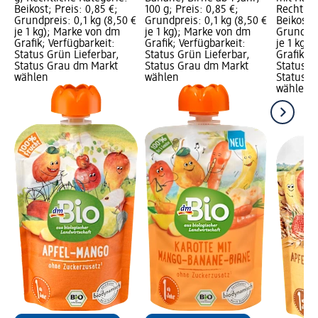
Beikost; Preis: 0,85 €;
100 g; Preis: 0,85 €;
Rechtlic
Grundpreis: 0,1 kg (8,50 €
Grundpreis: 0,1 kg (8,50 €
Beikost; 
je 1 kg); Marke von dm
je 1 kg); Marke von dm
Grundpre
Grafik; Verfügbarkeit:
Grafik; Verfügbarkeit:
je 1 kg)
Status Grün Lieferbar,
Status Grün Lieferbar,
Grafik; V
Status Grau dm Markt
Status Grau dm Markt
Status G
wählen
wählen
Status G
wählen