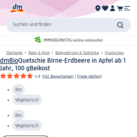
Suchen und finden
IMMERGÜNSTIG online einkaufen
Startseite
Baby & Kind
Babynahrung & Getränke
Quetschies
dmBio
Quetschie Birne-Erdbeere in Apfel ab 1
Jahr, 100 g
Beikost
4.8
(
102 Bewertungen
|
Frage stellen
)
Bio
Vegetarisch
Bio
Vegetarisch