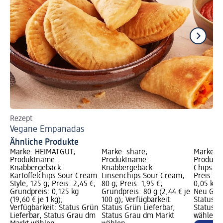
Rezept
Re
Vegane Empanadas
Ve
Ähnliche Produkte
Marke: HEIMATGUT;
Marke: share;
Marke: 
Produktname:
Produktname:
Produktn
Knabbergebäck
Knabbergebäck
Chips So
Kartoffelchips Sour Cream
Linsenchips Sour Cream,
Preis: 2
Style, 125 g; Preis: 2,45 €;
80 g; Preis: 1,95 €;
0,05 kg (
Grundpreis: 0,125 kg
Grundpreis: 80 g (2,44 € je
Neu Graf
(19,60 € je 1 kg);
100 g); Verfügbarkeit:
Status G
Verfügbarkeit: Status Grün
Status Grün Lieferbar,
Status G
Lieferbar, Status Grau dm
Status Grau dm Markt
wählen