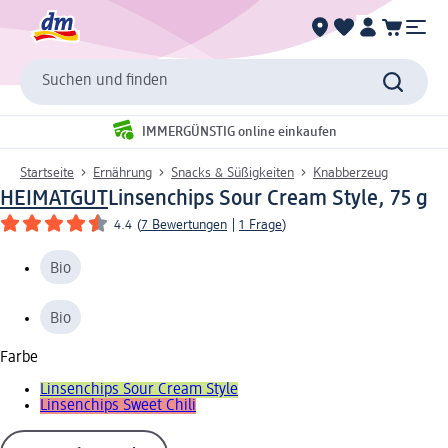
Suchen und finden
IMMERGÜNSTIG online einkaufen
Startseite
Ernährung
Snacks & Süßigkeiten
Knabberzeug
HEIMATGUT
Linsenchips Sour Cream Style, 75 g
4.4
(
7 Bewertungen
|
1 Frage
)
Bio
Bio
Farbe
Linsenchips Sour Cream Style
Linsenchips Sweet Chili