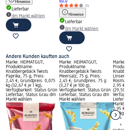
80 g
Hinweise
(2)
Lieferbar
Hinweise
dm Markt wählen
Lieferbar
dm Markt wählen
Andere Kunden kauften auch
Marke: HEIMATGUT;
Marke: HEIMATGUT;
Marke: 
Produktname:
Produktname:
Produkt
Knabbergebäck Twists
Knabbergebäck Twists
Knabber
Paprika, 75 g; Preis:
Meersalz, 75 g; Preis:
Linsench
2,45 €; Grundpreis: 0,075
2,45 €; Grundpreis: 75 g
Rosmarin
kg (32,67 € je 1 kg);
(3,27 € je 100 g);
2,95 €; 
Verfügbarkeit: Status Grün
Verfügbarkeit: Status Grün
(29,50 € 
Lieferbar, Status Grau dm
Lieferbar, Status Grau dm
Verfügba
Markt wählen
Markt wählen
Lieferba
Markt w
2,95 €
0,1 kg (2