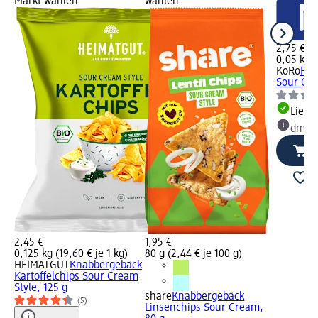
Markt wählen
wählen
2,75 €
0,05 kg (
KoRo
Pro
Sour Cre
Liefe
dm Ma
2,45 €
1,95 €
0,125 kg (19,60 € je 1 kg)
80 g (2,44 € je 100 g)
HEIMATGUT
Knabbergebäck
Kartoffelchips Sour Cream
Style, 125 g
share
Knabbergebäck
(5)
Linsenchips Sour Cream,