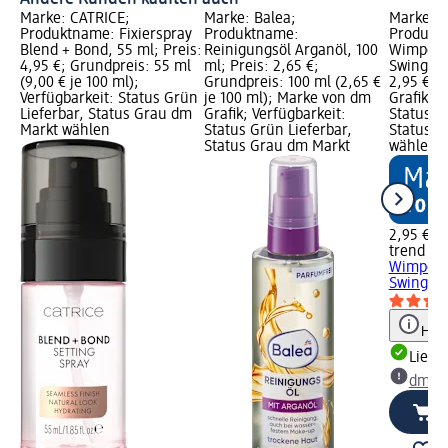
Marke: CATRICE;
Marke: Balea;
Marke: t
Produktname: Fixierspray
Produktname:
Produktn
Blend + Bond, 55 ml; Preis:
Reinigungsöl Arganöl, 100
Wimpern 
4,95 €; Grundpreis: 55 ml
ml; Preis: 2,65 €;
Swing (1 
(9,00 € je 100 ml);
Grundpreis: 100 ml (2,65 €
2,95 €; 
Verfügbarkeit: Status Grün
je 100 ml); Marke von dm
Grafik; V
Lieferbar, Status Grau dm
Grafik; Verfügbarkeit:
Status G
Markt wählen
Status Grün Lieferbar,
Status G
Status Grau dm Markt
wählen
2,95 €
trend !t 
Wimpern 
Swing (1 
Hinw
Liefe
dm Ma