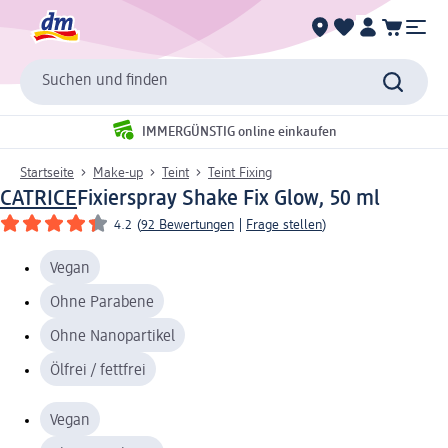
Suchen und finden
IMMERGÜNSTIG online einkaufen
Startseite
Make-up
Teint
Teint Fixing
CATRICE
Fixierspray Shake Fix Glow, 50 ml
4.2
(
92 Bewertungen
|
Frage stellen
)
Vegan
Ohne Parabene
Ohne Nanopartikel
Ölfrei / fettfrei
Vegan