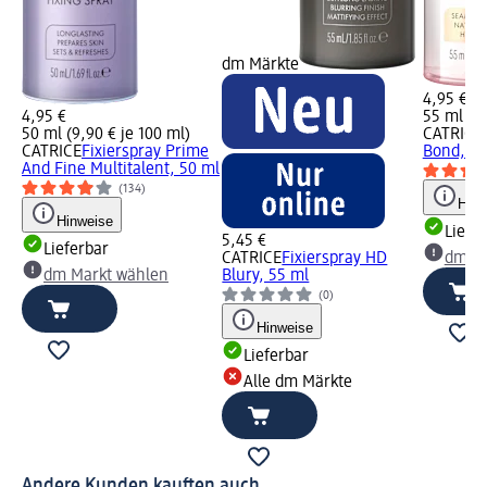
dm Märkte
4,95 €
4,95 €
55 ml (9,
50 ml (9,90 € je 100 ml)
CATRICE
CATRICE
Fixierspray Prime
Bond, 55
And Fine Multitalent, 50 ml
(134)
Hinw
Hinweise
Liefe
5,45 €
Lieferbar
CATRICE
Fixierspray HD
dm Ma
dm Markt wählen
Blury, 55 ml
(0)
Hinweise
Lieferbar
Alle dm Märkte
Andere Kunden kauften auch