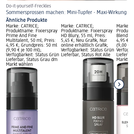
Do-it-yourself-Freckles
Sommersprossen machen: Mini-Tupfer - Maxi-Wirkung
Ähnliche Produkte
Marke: CATRICE;
Marke: CATRICE;
Marke: C
Produktname: Fixierspray
Produktname: Fixierspray
Produktn
Prime And Fine
HD Blury, 55 ml; Preis:
Blend + 
Multitalent, 50 ml; Preis:
5,45 €; Neu Grafik, Nur
4,95 €; 
4,95 €; Grundpreis: 50 ml
online erhältlich Grafik;
(9,00 € j
(9,90 € je 100 ml);
Verfügbarkeit: Status Grün
Verfügba
Verfügbarkeit: Status Grün
Lieferbar, Status Rot Alle
Lieferba
Lieferbar, Status Grau dm
Markt w
Markt wählen