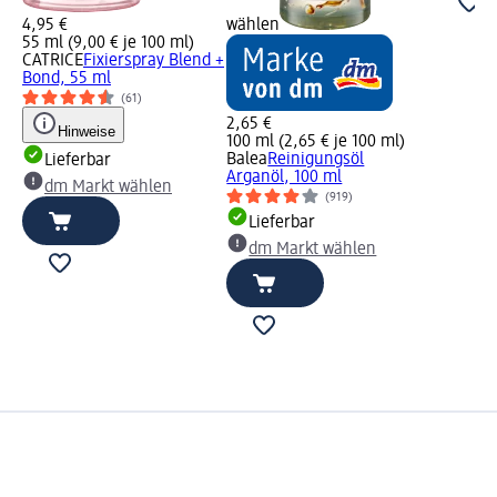
4,95 €
wählen
55 ml (9,00 € je 100 ml)
CATRICE
Fixierspray Blend +
Bond, 55 ml
(61)
2,65 €
Hinweise
100 ml (2,65 € je 100 ml)
Balea
Reinigungsöl
Lieferbar
Arganöl, 100 ml
dm Markt wählen
(919)
Lieferbar
dm Markt wählen