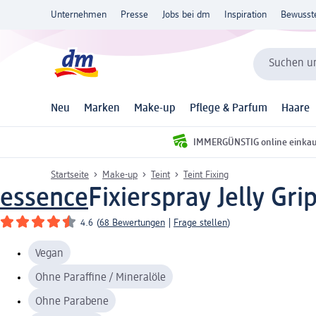
Unternehmen
Presse
Jobs bei dm
Inspiration
Bewusst
Suchen un
Neu
Marken
Make-up
Pflege & Parfum
Haare
IMMERGÜNSTIG online einka
Startseite
Make-up
Teint
Teint Fixing
essence
Fixierspray Jelly Gri
4.6
(
68 Bewertungen
|
Frage stellen
)
Vegan
Ohne Paraffine / Mineralöle
Ohne Parabene