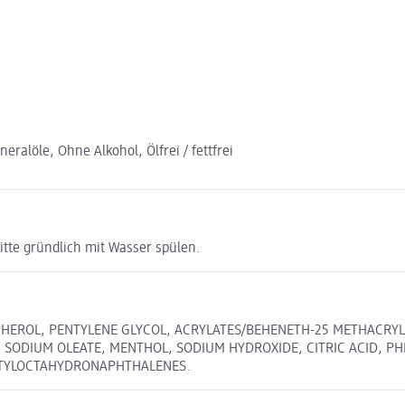
ralöle, Ohne Alkohol, Ölfrei / fettfrei
tte gründlich mit Wasser spülen.
PHEROL, PENTYLENE GLYCOL, ACRYLATES/BEHENETH-25 METHACRYL
, SODIUM OLEATE, MENTHOL, SODIUM HYDROXIDE, CITRIC ACID, 
ETYLOCTAHYDRONAPHTHALENES.