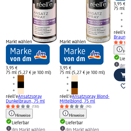
3,95 €
75 ml (5,
réell‘e 
Braun - 
Markt wählen
Markt wählen
Hinw
Liefe
dm Ma
3,95 €
3,95 €
75 ml (5,27 € je 100 ml)
75 ml (5,27 € je 100 ml)
réell‘e
Ansatzspray
réell‘e
Ansatzspray Blond-
Dunkelbraun, 75 ml
Mittelblond, 75 ml
(130)
(90)
Hinweise
Hinweise
Lieferbar
Lieferbar
dm Markt wählen
dm Markt wählen