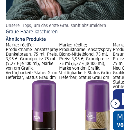
Unsere Tipps, um das erste Grau sanft abzumildern
St
Graue Haare kaschieren
Du
Ähnliche Produkte
Marke: réell‘e;
Marke: réell‘e;
Marke: r
Produktname: Ansatzspray
Produktname: Ansatzspray
Produkt
Dunkelbraun, 75 ml; Preis:
Blond-Mittelblond, 75 ml;
Braun - 
3,95 €; Grundpreis: 75 ml
Preis: 3,95 €; Grundpreis:
Preis: 3
(5,27 € je 100 ml); Marke
75 ml (5,27 € je 100 ml);
75 ml (5,
von dm Grafik;
Marke von dm Grafik;
Neu Graf
Verfügbarkeit: Status Grün
Verfügbarkeit: Status Grün
Grafik; V
Lieferbar, Status Grau dm
Lieferbar, Status Grau dm
Status G
Status G
wählen