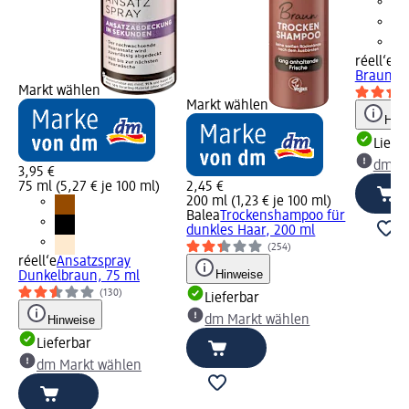
réell‘e 
Braun - 
Markt wählen
Markt wählen
Hinw
Liefe
dm Ma
3,95 €
75 ml (5,27 € je 100 ml)
2,45 €
200 ml (1,23 € je 100 ml)
Balea
Trockenshampoo für
dunkles Haar, 200 ml
(254)
réell‘e
Ansatzspray
Hinweise
Dunkelbraun, 75 ml
(130)
Lieferbar
Hinweise
dm Markt wählen
Lieferbar
dm Markt wählen