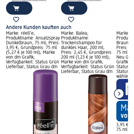
Andere Kunden kauften auch
Marke: réell‘e;
Marke: Balea;
Marke: r
Produktname: Ansatzspray
Produktname:
Produkt
Dunkelbraun, 75 ml; Preis:
Trockenshampoo für
Braun - 
3,95 €; Grundpreis: 75 ml
dunkles Haar, 200 ml;
Preis: 3
(5,27 € je 100 ml); Marke
Preis: 2,45 €; Grundpreis:
75 ml (5,
von dm Grafik;
200 ml (1,23 € je 100 ml);
Neu Graf
Verfügbarkeit: Status Grün
Marke von dm Grafik;
Grafik; V
Lieferbar, Status Grau dm
Verfügbarkeit: Status Grün
Status G
Lieferbar, Status Grau dm
Status G
wählen
3,95 €
75 ml (5,