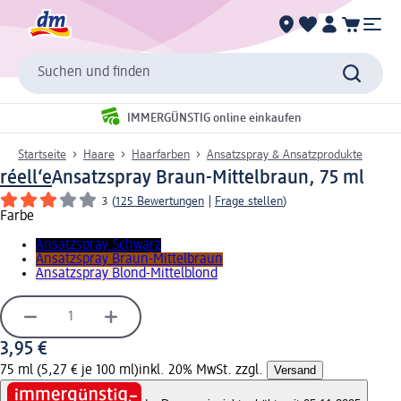
Suchen und finden
IMMERGÜNSTIG online einkaufen
Startseite
Haare
Haarfarben
Ansatzspray & Ansatzprodukte
réell‘e
Ansatzspray Braun-Mittelbraun, 75 ml
3
(
125 Bewertungen
|
Frage stellen
)
Farbe
Ansatzspray Schwarz
Ansatzspray Braun-Mittelbraun
Ansatzspray Blond-Mittelblond
3,95 €
75 ml (5,27 € je 100 ml)
inkl. 20% MwSt. zzgl.
Versand