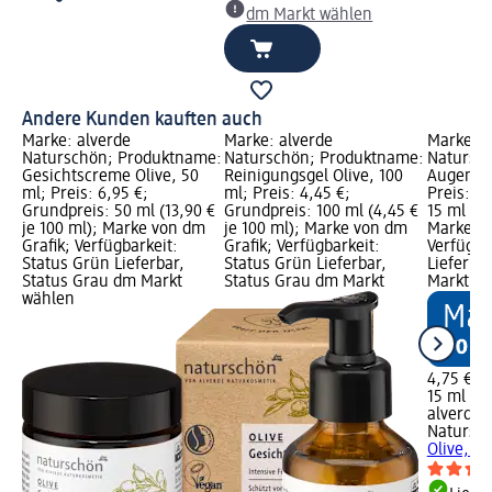
dm Markt wählen
Andere Kunden kauften auch
Marke: alverde
Marke: alverde
Marke: a
Naturschön; Produktname:
Naturschön; Produktname:
Natursc
Gesichtscreme Olive, 50
Reinigungsgel Olive, 100
Augencre
ml; Preis: 6,95 €;
ml; Preis: 4,45 €;
Preis: 4
Grundpreis: 50 ml (13,90 €
Grundpreis: 100 ml (4,45 €
15 ml (31
je 100 ml); Marke von dm
je 100 ml); Marke von dm
Marke vo
Grafik; Verfügbarkeit:
Grafik; Verfügbarkeit:
Verfügba
Status Grün Lieferbar,
Status Grün Lieferbar,
Lieferba
Status Grau dm Markt
Status Grau dm Markt
Markt w
wählen
4,75 €
15 ml (31
alverde
Natursc
Olive, 15