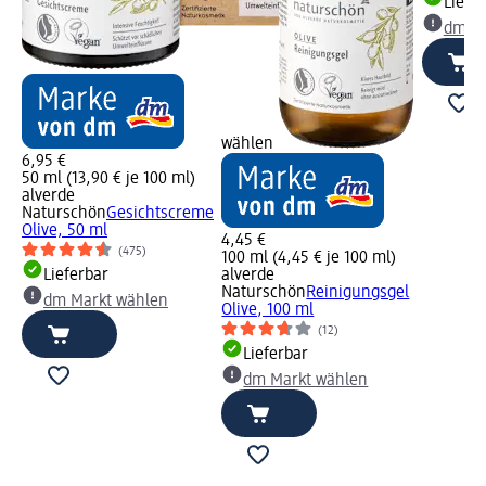
Liefe
dm Ma
wählen
6,95 €
50 ml (13,90 € je 100 ml)
alverde
Naturschön
Gesichtscreme
Olive, 50 ml
4,45 €
(475)
100 ml (4,45 € je 100 ml)
Lieferbar
alverde
Naturschön
Reinigungsgel
dm Markt wählen
Olive, 100 ml
(12)
Lieferbar
dm Markt wählen