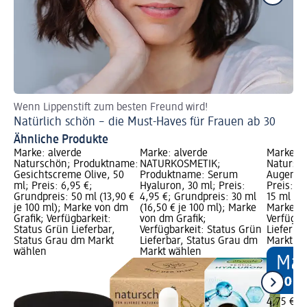
Wenn Lippenstift zum besten Freund wird!
Ge
Natürlich schön – die Must-Haves für Frauen ab 30
Ko
Ähnliche Produkte
Marke: alverde
Marke: alverde
Marke: a
Naturschön; Produktname:
NATURKOSMETIK;
Natursc
Gesichtscreme Olive, 50
Produktname: Serum
Augencre
ml; Preis: 6,95 €;
Hyaluron, 30 ml; Preis:
Preis: 4
Grundpreis: 50 ml (13,90 €
4,95 €; Grundpreis: 30 ml
15 ml (31
je 100 ml); Marke von dm
(16,50 € je 100 ml); Marke
Marke vo
Grafik; Verfügbarkeit:
von dm Grafik;
Verfügba
Status Grün Lieferbar,
Verfügbarkeit: Status Grün
Lieferba
Status Grau dm Markt
Lieferbar, Status Grau dm
Markt w
wählen
Markt wählen
4,75 €