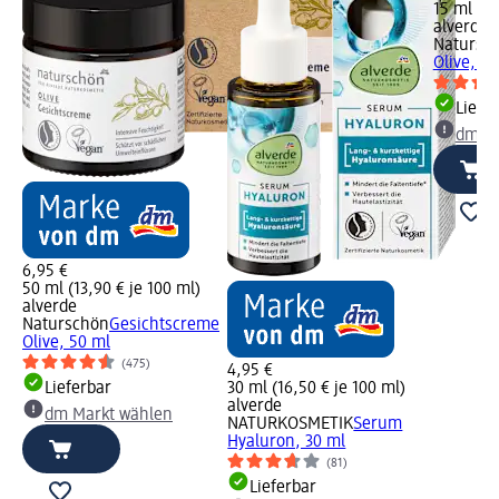
15 ml (31
alverde
Natursc
Olive, 15
Liefe
dm Ma
6,95 €
50 ml (13,90 € je 100 ml)
alverde
Naturschön
Gesichtscreme
Olive, 50 ml
(475)
4,95 €
Lieferbar
30 ml (16,50 € je 100 ml)
alverde
dm Markt wählen
NATURKOSMETIK
Serum
Hyaluron, 30 ml
(81)
Lieferbar