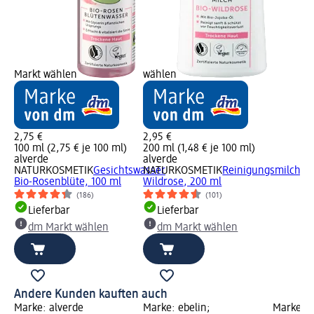
Markt wählen
wählen
2,75 €
2,95 €
100 ml (2,75 € je 100 ml)
200 ml (1,48 € je 100 ml)
alverde
alverde
NATURKOSMETIK
Gesichtswasser
NATURKOSMETIK
Reinigungsmilch
Bio-Rosenblüte, 100 ml
Wildrose, 200 ml
(186)
(101)
Lieferbar
Lieferbar
dm Markt wählen
dm Markt wählen
Andere Kunden kauften auch
Marke: alverde
Marke: ebelin;
Marke: a