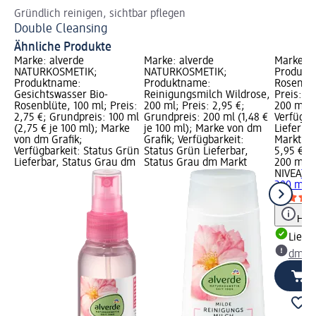
Gründlich reinigen, sichtbar pflegen
Ur
Double Cleansing
Lä
Ähnliche Produkte
Marke: alverde
Marke: alverde
Marke: N
NATURKOSMETIK;
NATURKOSMETIK;
Produkt
Produktname:
Produktname:
Rosenwas
Gesichtswasser Bio-
Reinigungsmilch Wildrose,
Preis: 5
Rosenblüte, 100 ml; Preis:
200 ml; Preis: 2,95 €;
200 ml (2
2,75 €; Grundpreis: 100 ml
Grundpreis: 200 ml (1,48 €
Verfügba
(2,75 € je 100 ml); Marke
je 100 ml); Marke von dm
Lieferba
von dm Grafik;
Grafik; Verfügbarkeit:
Markt w
Verfügbarkeit: Status Grün
Status Grün Lieferbar,
5,95 €
Lieferbar, Status Grau dm
Status Grau dm Markt
200 ml (2
NIVEA
To
200 ml
Hinw
Liefe
dm Ma