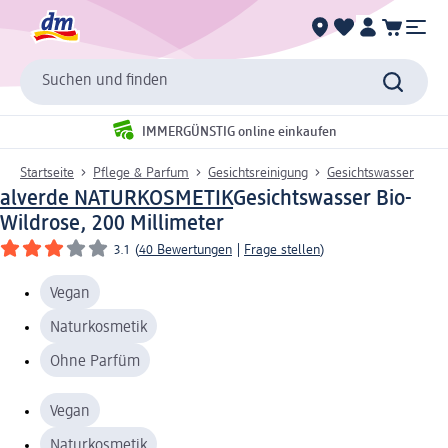
Suchen und finden
IMMERGÜNSTIG online einkaufen
Startseite
Pflege & Parfum
Gesichtsreinigung
Gesichtswasser
alverde NATURKOSMETIK
Gesichtswasser Bio-
Wildrose, 200 Millimeter
3.1
(
40 Bewertungen
|
Frage stellen
)
Vegan
Naturkosmetik
Ohne Parfüm
Vegan
Naturkosmetik