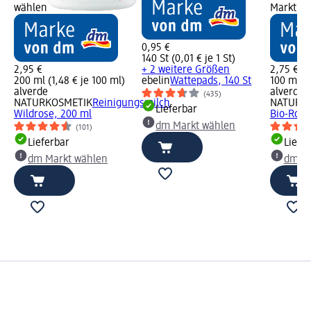
wählen
Markt w
0,95 €
140 St (0,01 € je 1 St)
2,95 €
+ 2 weitere Größen
2,75 €
200 ml (1,48 € je 100 ml)
ebelin
Wattepads, 140 St
100 ml (2
alverde
alverde
(435)
NATURKOSMETIK
Reinigungsmilch
NATURK
Lieferbar
Wildrose, 200 ml
Bio-Rose
dm Markt wählen
(101)
Lieferbar
Liefe
dm Markt wählen
dm Ma