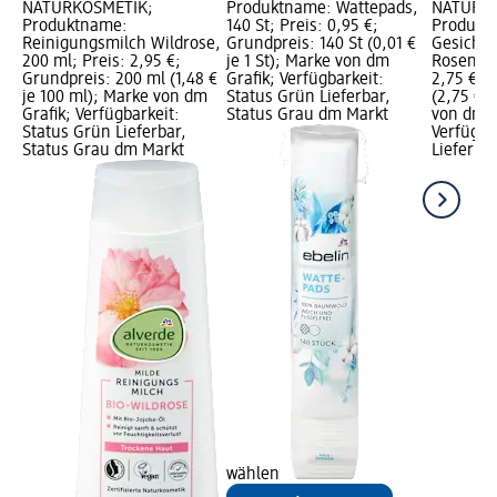
NATURKOSMETIK;
Produktname: Wattepads,
NATURKO
Produktname:
140 St; Preis: 0,95 €;
Produkt
Reinigungsmilch Wildrose,
Grundpreis: 140 St (0,01 €
Gesichts
200 ml; Preis: 2,95 €;
je 1 St); Marke von dm
Rosenblü
Grundpreis: 200 ml (1,48 €
Grafik; Verfügbarkeit:
2,75 €; 
je 100 ml); Marke von dm
Status Grün Lieferbar,
(2,75 € j
Grafik; Verfügbarkeit:
Status Grau dm Markt
von dm G
Status Grün Lieferbar,
Verfügba
Status Grau dm Markt
Lieferba
wählen