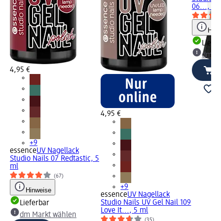
06..., 5 
Hinw
Liefe
dm Ma
4,95 €
4,95 €
+9
essence
UV Nagellack
Studio Nails 07 Redtastic, 5
ml
(67)
+9
Hinweise
essence
UV Nagellack
Studio Nails UV Gel Nail 109
Lieferbar
Love It..., 5 ml
dm Markt wählen
(35)