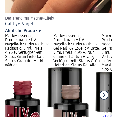
Der Trend mit Magnet-Effekt
Fin
Cat-Eye-Nägel
Ho
Ähnliche Produkte
Marke: essence;
Marke: essence;
Marke: e
Produktname: UV
Produktname: UV
Produkt
Nagellack Studio Nails 07
Nagellack Studio Nails UV
Nagellac
Redtastic, 5 ml; Preis:
Gel Nail 109 Love It A Latte,
Gel Nail
4,95 €; Verfügbarkeit:
5 ml; Preis: 4,95 €; Nur
5 ml; Pre
Status Grün Lieferbar,
online erhältlich Grafik;
Verfügba
Status Grau dm Markt
Verfügbarkeit: Status Grün
Lieferba
wählen
Lieferbar, Status Rot Alle
Markt w
dm Märkte
4,95 €
+9
essence
Studio Na