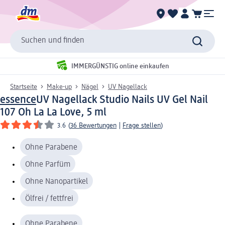
Suchen und finden
IMMERGÜNSTIG online einkaufen
Startseite
Make-up
Nägel
UV Nagellack
essence
UV Nagellack Studio Nails UV Gel Nail
107 Oh La La Love, 5 ml
3.6
(
36 Bewertungen
|
Frage stellen
)
Ohne Parabene
Ohne Parfüm
Ohne Nanopartikel
Ölfrei / fettfrei
Ohne Parabene