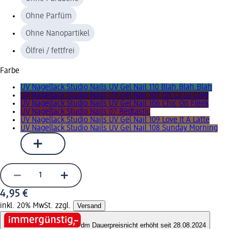
Ohne Parfüm
Ohne Nanopartikel
Ölfrei / fettfrei
Farbe
UV Nagellack Studio Nails UV Gel Nail 110 Blah.Blah.Blah
UV Nagellack Studio Nails UV Gel Nail 107 Oh La La Love
UV Nagellack Studio Nails UV Gel Nail 106 Chic On Fleek
UV Nagellack Studio Nails 07 Redtastic
UV Nagellack Studio Nails UV Gel Nail 109 Love It A Latte
UV Nagellack Studio Nails UV Gel Nail 108 Sunday Morning
4,95 €
inkl. 20% MwSt. zzgl.
Versand
dm Dauerpreis
nicht erhöht seit 28.08.2024