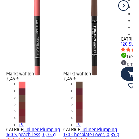
+9
CATRICE
120 Stay
Liefe
dm Ma
Markt wählen
Markt wählen
2,45 €
2,45 €
+9
+9
CATRICE
Lipliner Plumping
CATRICE
Lipliner Plumping
160 S-peach-less, 0,35 g
170 Chocolate Lover, 0,35 g