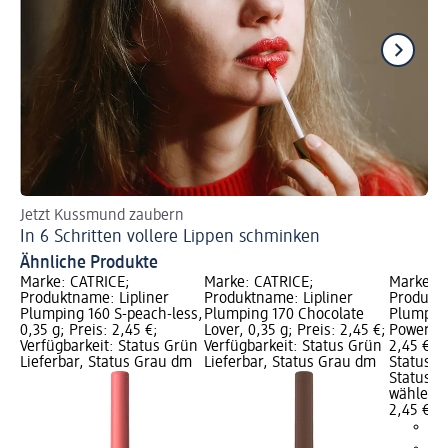
Jetzt Kussmund zaubern
An
In 6 Schritten vollere Lippen schminken
Go
Ähnliche Produkte
Marke: CATRICE;
Marke: CATRICE;
Marke: C
Produktname: Lipliner
Produktname: Lipliner
Produktn
Plumping 160 S-peach-less,
Plumping 170 Chocolate
Plumping
0,35 g; Preis: 2,45 €;
Lover, 0,35 g; Preis: 2,45 €;
Powerful,
Verfügbarkeit: Status Grün
Verfügbarkeit: Status Grün
2,45 €; V
Lieferbar, Status Grau dm
Lieferbar, Status Grau dm
Status G
Status G
wählen
2,45 €