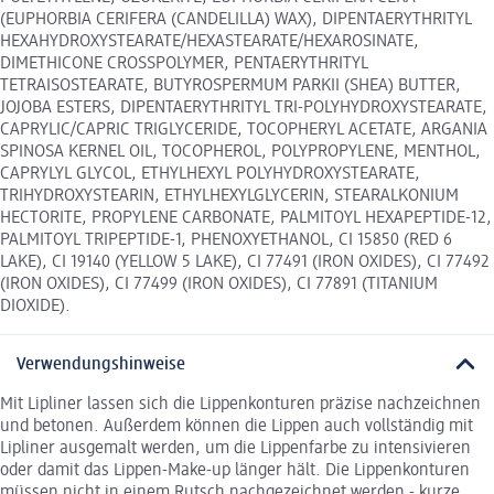
(EUPHORBIA CERIFERA (CANDELILLA) WAX), DIPENTAERYTHRITYL
HEXAHYDROXYSTEARATE/HEXASTEARATE/HEXAROSINATE,
DIMETHICONE CROSSPOLYMER, PENTAERYTHRITYL
TETRAISOSTEARATE, BUTYROSPERMUM PARKII (SHEA) BUTTER,
JOJOBA ESTERS, DIPENTAERYTHRITYL TRI-POLYHYDROXYSTEARATE,
CAPRYLIC/CAPRIC TRIGLYCERIDE, TOCOPHERYL ACETATE, ARGANIA
SPINOSA KERNEL OIL, TOCOPHEROL, POLYPROPYLENE, MENTHOL,
CAPRYLYL GLYCOL, ETHYLHEXYL POLYHYDROXYSTEARATE,
TRIHYDROXYSTEARIN, ETHYLHEXYLGLYCERIN, STEARALKONIUM
HECTORITE, PROPYLENE CARBONATE, PALMITOYL HEXAPEPTIDE-12,
PALMITOYL TRIPEPTIDE-1, PHENOXYETHANOL, CI 15850 (RED 6
LAKE), CI 19140 (YELLOW 5 LAKE), CI 77491 (IRON OXIDES), CI 77492
(IRON OXIDES), CI 77499 (IRON OXIDES), CI 77891 (TITANIUM
DIOXIDE).
Verwendungshinweise
Mit Lipliner lassen sich die Lippenkonturen präzise nachzeichnen
und betonen. Außerdem können die Lippen auch vollständig mit
Lipliner ausgemalt werden, um die Lippenfarbe zu intensivieren
oder damit das Lippen-Make-up länger hält. Die Lippenkonturen
müssen nicht in einem Rutsch nachgezeichnet werden - kurze