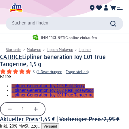
Suchen und finden
IMMERGÜNSTIG online einkaufen
Startseite
Make-up
Lippen Make-up
Lipliner
CATRICE
Lipliner Generation Joy C01 True
Tangerine, 1,5 g
5
(
2 Bewertungen
|
Frage stellen
)
Farbe
Lipliner Generation Joy C03 Bold Berry
Lipliner Generation Joy C02 Real Rosewood
Lipliner Generation Joy C01 True Tangerine
Aktueller Preis:
1,45 €
|
Vorheriger Preis:
2,95 €
inkl. 20% MwSt. zzgl.
Versand