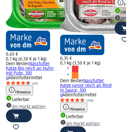
Hinw
Liefe
dm Ma
0,65 €
0,35 €
0,1 kg (6,50 € je 1 kg)
0,1 kg (3,50 € je 1 kg)
Dein Bestes
Nassfutter
Katze Bio reich an Huhn
mit Pute, 100
g
Alleinfuttermittel
Dein Bestes
Nassfutter
(69)
Katze junior reich an Rind
in Sauce, 100
Hinweise
g
Alleinfuttermittel
Lieferbar
(138)
dm Markt wählen
Hinweise
Lieferbar
dm Markt wählen