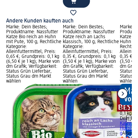
Andere Kunden kauften auch
Marke: Dein Bestes;
Marke: Dein Bestes;
Marke: D
Produktname: Nassfutter
Produktname: Nassfutter
Produktn
Katze Bio reich an Huhn
Katze reich an Lachs
Katze Hi
mit Pute, 100 g; Rechtliche
klassisch, 100 g; Rechtliche
Huhn mit
Kategorie:
Kategorie:
Rechtlic
Alleinfuttermittel; Preis:
Alleinfuttermittel; Preis:
Alleinfut
0,65 €; Grundpreis: 0,1 kg
0,35 €; Grundpreis: 0,1 kg
0,35 €; G
(6,50 € je 1 kg); Marke von
(3,50 € je 1 kg); Marke von
(3,50 € j
dm Grafik; Verfügbarkeit:
dm Grafik; Verfügbarkeit:
dm Grafi
Status Grün Lieferbar,
Status Grün Lieferbar,
Status G
Status Grau dm Markt
Status Grau dm Markt
Status G
wählen
wählen
wählen
0,35 €
0,1 kg (3
Dein Bes
Katze Hi
Huhn mit
g
Alleinfu