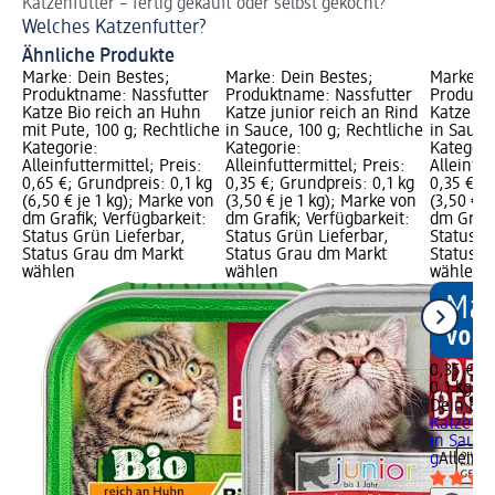
Katzenfutter – fertig gekauft oder selbst gekocht?
So
Welches Katzenfutter?
Hi
Ähnliche Produkte
Marke: Dein Bestes;
Marke: Dein Bestes;
Marke: D
Produktname: Nassfutter
Produktname: Nassfutter
Produktn
Katze Bio reich an Huhn
Katze junior reich an Rind
Katze mi
mit Pute, 100 g; Rechtliche
in Sauce, 100 g; Rechtliche
in Sauce
Kategorie:
Kategorie:
Kategori
Alleinfuttermittel; Preis:
Alleinfuttermittel; Preis:
Alleinfut
0,65 €; Grundpreis: 0,1 kg
0,35 €; Grundpreis: 0,1 kg
0,35 €; G
(6,50 € je 1 kg); Marke von
(3,50 € je 1 kg); Marke von
(3,50 € j
dm Grafik; Verfügbarkeit:
dm Grafik; Verfügbarkeit:
dm Grafi
Status Grün Lieferbar,
Status Grün Lieferbar,
Status G
Status Grau dm Markt
Status Grau dm Markt
Status G
wählen
wählen
wählen
0,35 €
0,1 kg (3
Dein Bes
Katze mi
in Sauce
g
Alleinfu