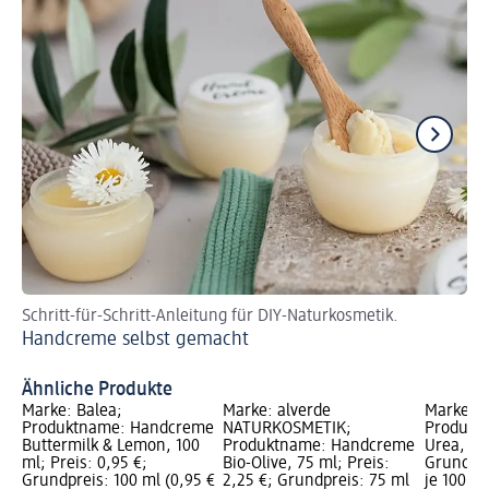
Schritt-für-Schritt-Anleitung für DIY-Naturkosmetik.
Fü
Handcreme selbst gemacht
Di
Ähnliche Produkte
Marke: Balea;
Marke: alverde
Marke: B
Produktname: Handcreme
NATURKOSMETIK;
Produkt
Buttermilk & Lemon, 100
Produktname: Handcreme
Urea, 100
ml; Preis: 0,95 €;
Bio-Olive, 75 ml; Preis:
Grundpre
Grundpreis: 100 ml (0,95 €
2,25 €; Grundpreis: 75 ml
je 100 m