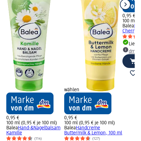
0,95 €
100 ml (0
Balea
Ha
Cherry, 
Liefe
dm Ma
wählen
0,95 €
0,95 €
100 ml (0,95 € je 100 ml)
100 ml (0,95 € je 100 ml)
Balea
Hand-&Nagelbalsam
Balea
Handcreme
Kamille
Buttermilk & Lemon, 100 ml
(114)
(127)