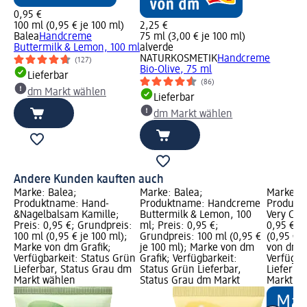
0,95 €
100 ml (0,95 € je 100 ml)
2,25 €
Balea
Handcreme
75 ml (3,00 € je 100 ml)
Buttermilk & Lemon, 100 ml
alverde
NATURKOSMETIK
Handcreme
(127)
Bio-Olive, 75 ml
Lieferbar
(86)
dm Markt wählen
Lieferbar
dm Markt wählen
Andere Kunden kauften auch
Marke: Balea;
Marke: Balea;
Marke: B
Produktname: Hand-
Produktname: Handcreme
Produkt
&Nagelbalsam Kamille;
Buttermilk & Lemon, 100
Very Cher
Preis: 0,95 €; Grundpreis:
ml; Preis: 0,95 €;
0,95 €; 
100 ml (0,95 € je 100 ml);
Grundpreis: 100 ml (0,95 €
(0,95 € j
Marke von dm Grafik;
je 100 ml); Marke von dm
von dm G
Verfügbarkeit: Status Grün
Grafik; Verfügbarkeit:
Verfügba
Lieferbar, Status Grau dm
Status Grün Lieferbar,
Lieferba
Markt wählen
Status Grau dm Markt
Markt w