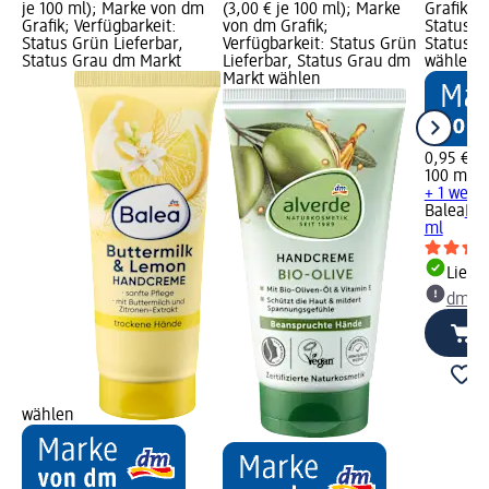
je 100 ml); Marke von dm
(3,00 € je 100 ml); Marke
Grafik; V
Grafik; Verfügbarkeit:
von dm Grafik;
Status G
Status Grün Lieferbar,
Verfügbarkeit: Status Grün
Status G
Status Grau dm Markt
Lieferbar, Status Grau dm
wählen
Markt wählen
0,95 €
100 ml (0
+ 1 weit
Balea
Ha
ml
Liefe
dm Ma
wählen