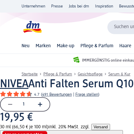
Unternehmen
Presse
Jobs bei dm
Inspiration
Bewusst
Suchen un
Neu
Marken
Make-up
Pflege & Parfum
Haare
IMMERGÜNSTIG online einka
Startseite
Pflege & Parfum
Gesichtspflege
Serum & Kur
NIVEA
Anti Falten Serum Q10
4.7
(
491 Bewertungen
|
Frage stellen
)
19,95 €
30 ml (66,50 € je 100 ml)
inkl. 20% MwSt. zzgl.
Versand