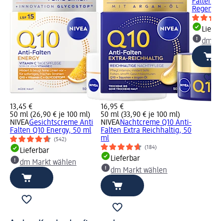
Falten P
Regeneri
Liefe
dm Ma
13,45 €
16,95 €
50 ml (26,90 € je 100 ml)
50 ml (33,90 € je 100 ml)
NIVEA
Gesichtscreme Anti
NIVEA
Nachtcreme Q10 Anti-
Falten Q10 Energy, 50 ml
Falten Extra Reichhaltig, 50
ml
(542)
(184)
Lieferbar
Lieferbar
dm Markt wählen
dm Markt wählen