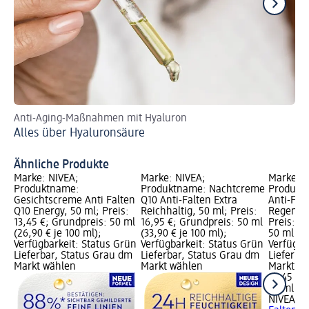
Anti-Aging-Maßnahmen mit Hyaluron
Me
Alles über Hyaluronsäure
Ge
Ähnliche Produkte
Marke: NIVEA;
Marke: NIVEA;
Marke: N
Produktname:
Produktname: Nachtcreme
Produkt
Gesichtscreme Anti Falten
Q10 Anti-Falten Extra
Anti-Fal
Q10 Energy, 50 ml; Preis:
Reichhaltig, 50 ml; Preis:
Regeneri
13,45 €; Grundpreis: 50 ml
16,95 €; Grundpreis: 50 ml
Preis: 1
(26,90 € je 100 ml);
(33,90 € je 100 ml);
50 ml (28
Verfügbarkeit: Status Grün
Verfügbarkeit: Status Grün
Verfügba
Lieferbar, Status Grau dm
Lieferbar, Status Grau dm
Lieferba
Markt wählen
Markt wählen
Markt w
14,45 €
50 ml (28
NIVEA
Na