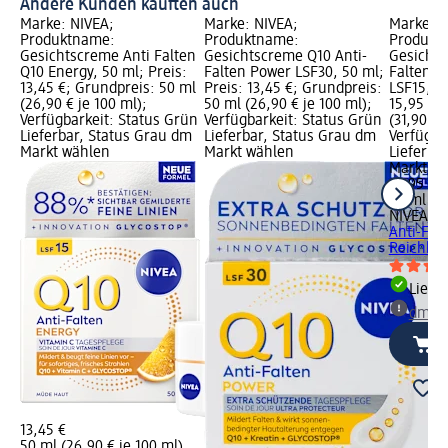
Andere Kunden kauften auch
Marke: NIVEA;
Marke: NIVEA;
Marke: N
Produktname:
Produktname:
Produkt
Gesichtscreme Anti Falten
Gesichtscreme Q10 Anti-
Gesichts
Q10 Energy, 50 ml; Preis:
Falten Power LSF30, 50 ml;
Falten E
13,45 €; Grundpreis: 50 ml
Preis: 13,45 €; Grundpreis:
LSF15, 50
(26,90 € je 100 ml);
50 ml (26,90 € je 100 ml);
15,95 €;
Verfügbarkeit: Status Grün
Verfügbarkeit: Status Grün
(31,90 € 
Lieferbar, Status Grau dm
Lieferbar, Status Grau dm
Verfügba
Markt wählen
Markt wählen
Lieferba
Markt w
15,95 €
50 ml (31
NIVEA
Ge
Anti-Fal
Reichhalt
Liefe
dm Ma
13,45 €
50 ml (26,90 € je 100 ml)