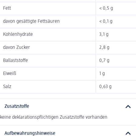
Fett
< 0,5 g
davon gesättigte Fettsäuren
< 0,1 g
Kohlenhydrate
3,1 g
davon Zucker
2,8 g
Ballaststoffe
0,7 g
Eiweiß
1 g
Salz
0,63 g
Zusatzstoffe
keine deklarationspflichtigen Zusatzstoffe vorhanden
Aufbewahrungshinweise