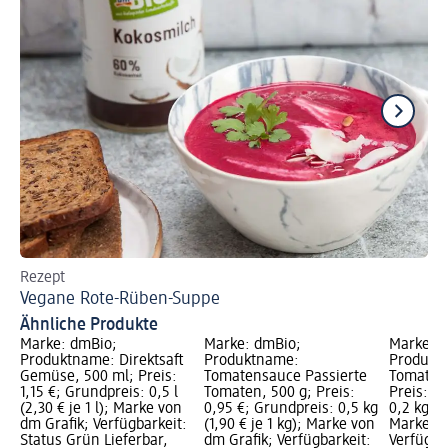
Rezept
Re
Vegane Rote-Rüben-Suppe
Li
Ähnliche Produkte
Marke: dmBio;
Marke: dmBio;
Marke: 
Produktname: Direktsaft
Produktname:
Produkt
Gemüse, 500 ml; Preis:
Tomatensauce Passierte
Tomaten
1,15 €; Grundpreis: 0,5 l
Tomaten, 500 g; Preis:
Preis: 1,
(2,30 € je 1 l); Marke von
0,95 €; Grundpreis: 0,5 kg
0,2 kg (5
dm Grafik; Verfügbarkeit:
(1,90 € je 1 kg); Marke von
Marke vo
Status Grün Lieferbar,
dm Grafik; Verfügbarkeit:
Verfügba