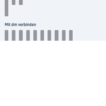
Mit dm verbinden
dm Newsletter: Keine Infos mehr verpassen
Jetzt zum dm Newsletter anmelden
Mein dm-App herunterladen