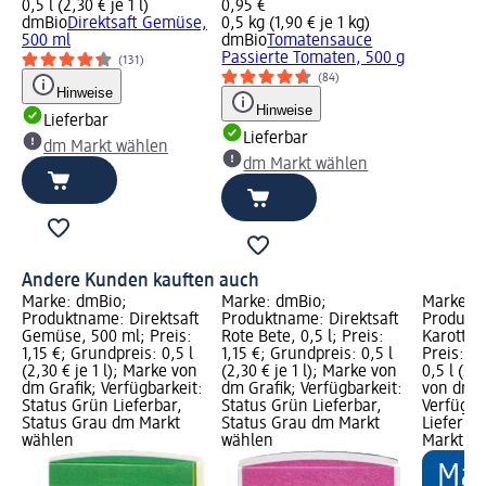
0,5 l (2,30 € je 1 l)
0,95 €
dmBio
Direktsaft Gemüse,
0,5 kg (1,90 € je 1 kg)
500 ml
dmBio
Tomatensauce
Passierte Tomaten, 500 g
(131)
(84)
Hinweise
Hinweise
Lieferbar
Lieferbar
dm Markt wählen
dm Markt wählen
Andere Kunden kauften auch
Marke: dmBio;
Marke: dmBio;
Marke: 
Produktname: Direktsaft
Produktname: Direktsaft
Produkt
Gemüse, 500 ml; Preis:
Rote Bete, 0,5 l; Preis:
Karotten
1,15 €; Grundpreis: 0,5 l
1,15 €; Grundpreis: 0,5 l
Preis: 1,
(2,30 € je 1 l); Marke von
(2,30 € je 1 l); Marke von
0,5 l (2,
dm Grafik; Verfügbarkeit:
dm Grafik; Verfügbarkeit:
von dm G
Status Grün Lieferbar,
Status Grün Lieferbar,
Verfügba
Status Grau dm Markt
Status Grau dm Markt
Lieferba
wählen
wählen
Markt w