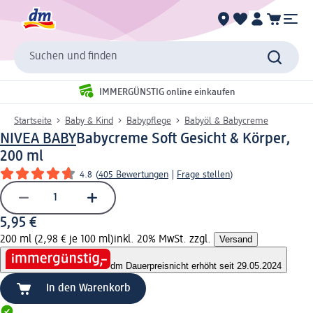
Suchen und finden
IMMERGÜNSTIG online einkaufen
Startseite
Baby & Kind
Babypflege
Babyöl & Babycreme
NIVEA BABY
Babycreme Soft Gesicht & Körper,
200 ml
4.8
(
405 Bewertungen
|
Frage stellen
)
5,95 €
200 ml (2,98 € je 100 ml)
inkl. 20% MwSt. zzgl.
Versand
dm Dauerpreis
nicht erhöht seit 29.05.2024
In den Warenkorb