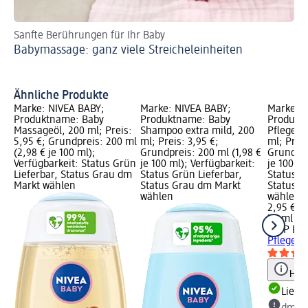
Sanfte Berührungen für Ihr Baby
Zu
Babymassage: ganz viele Streicheleinheiten
Os
Ähnliche Produkte
Marke: NIVEA BABY;
Marke: NIVEA BABY;
Marke: H
Produktname: Baby
Produktname: Baby
Produkt
Massageöl, 200 ml; Preis:
Shampoo extra mild, 200
Pflegecr
5,95 €; Grundpreis: 200 ml
ml; Preis: 3,95 €;
ml; Preis
(2,98 € je 100 ml);
Grundpreis: 200 ml (1,98 €
Grundpre
Verfügbarkeit: Status Grün
je 100 ml); Verfügbarkeit:
je 100 ml
Lieferbar, Status Grau dm
Status Grün Lieferbar,
Status G
Markt wählen
Status Grau dm Markt
Status G
wählen
wählen
2,95 €
75 ml (3,
HiPP Bab
Pflegecr
Hinw
Liefe