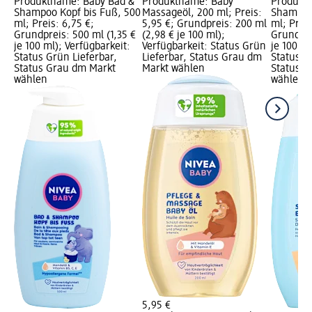
Produktname: Baby Bad &
Produktname: Baby
Produkt
Shampoo Kopf bis Fuß, 500
Massageöl, 200 ml; Preis:
Shampoo 
ml; Preis: 6,75 €;
5,95 €; Grundpreis: 200 ml
ml; Preis
Grundpreis: 500 ml (1,35 €
(2,98 € je 100 ml);
Grundpre
je 100 ml); Verfügbarkeit:
Verfügbarkeit: Status Grün
je 100 ml
Status Grün Lieferbar,
Lieferbar, Status Grau dm
Status G
Status Grau dm Markt
Markt wählen
Status G
wählen
wählen
5,95 €