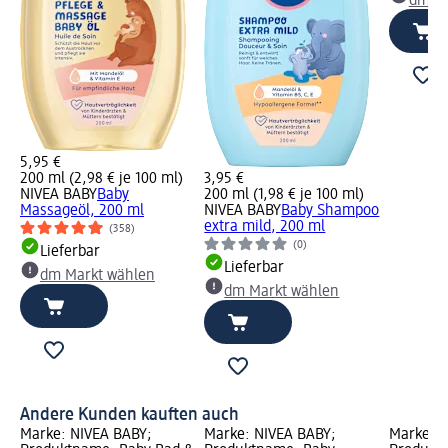
dm Ma
5,95 €
200 ml (2,98 € je 100 ml)
3,95 €
NIVEA BABY
Baby
200 ml (1,98 € je 100 ml)
Massageöl, 200 ml
NIVEA BABY
Baby Shampoo
extra mild, 200 ml
(358)
(0)
Lieferbar
Lieferbar
dm Markt wählen
dm Markt wählen
Andere Kunden kauften auch
Marke: NIVEA BABY;
Marke: NIVEA BABY;
Marke: N