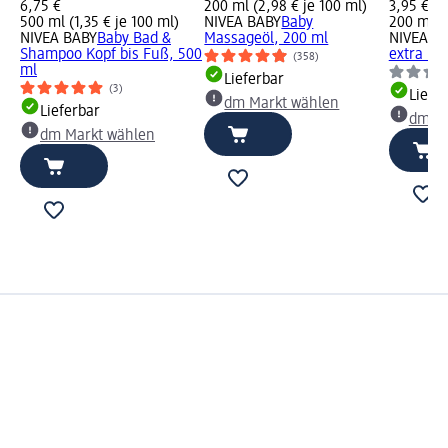
6,75 €
200 ml (2,98 € je 100 ml)
3,95 €
500 ml (1,35 € je 100 ml)
NIVEA BABY
Baby
200 ml (1
NIVEA BABY
Baby Bad &
Massageöl, 200 ml
NIVEA B
Shampoo Kopf bis Fuß, 500
extra mi
(358)
ml
Lieferbar
(3)
Liefe
dm Markt wählen
Lieferbar
dm Ma
dm Markt wählen