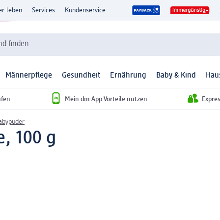
er leben
Services
Kundenservice
d finden
Männerpflege
Gesundheit
Ernährung
Baby & Kind
Hau
ufen
Mein dm-App Vorteile nutzen
Expre
abypuder
e, 100 g