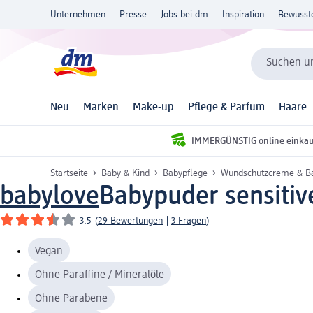
Unternehmen
Presse
Jobs bei dm
Inspiration
Bewusst
Suchen un
Neu
Marken
Make-up
Pflege & Parfum
Haare
IMMERGÜNSTIG online einka
Startseite
Baby & Kind
Babypflege
Wundschutzcreme & B
babylove
Babypuder sensitiv
3.5
(
29 Bewertungen
|
3 Fragen
)
Vegan
Ohne Paraffine / Mineralöle
Ohne Parabene