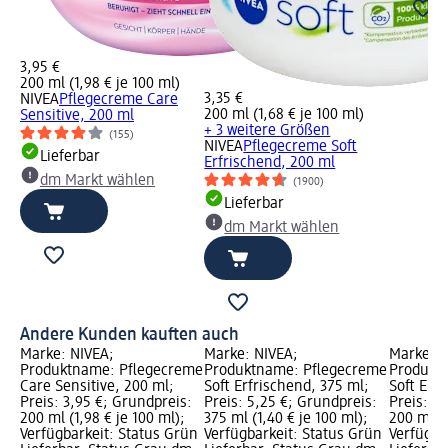
3,95 €
200 ml (1,98 € je 100 ml)
3,35 €
NIVEA
Pflegecreme Care
200 ml (1,68 € je 100 ml)
Sensitive, 200 ml
+ 3 weitere Größen
(155)
NIVEA
Pflegecreme Soft
Lieferbar
Erfrischend, 200 ml
dm Markt wählen
(1900)
Lieferbar
dm Markt wählen
Andere Kunden kauften auch
Marke: NIVEA;
Marke: NIVEA;
Marke: N
Produktname: Pflegecreme
Produktname: Pflegecreme
Produkt
Care Sensitive, 200 ml;
Soft Erfrischend, 375 ml;
Soft Erf
Preis: 3,95 €; Grundpreis:
Preis: 5,25 €; Grundpreis:
Preis: 3,
200 ml (1,98 € je 100 ml);
375 ml (1,40 € je 100 ml);
200 ml (1
Verfügbarkeit: Status Grün
Verfügbarkeit: Status Grün
Verfügba