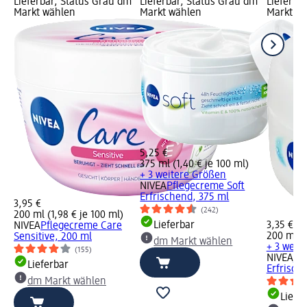
Lieferbar, Status Grau dm
Lieferbar, Status Grau dm
Lieferba
Markt wählen
Markt wählen
Markt w
5,25 €
375 ml (1,40 € je 100 ml)
+ 3 weitere Größen
NIVEA
Pflegecreme Soft
Erfrischend, 375 ml
3,95 €
(242)
200 ml (1,98 € je 100 ml)
Lieferbar
3,35 €
NIVEA
Pflegecreme Care
200 ml (1
Sensitive, 200 ml
dm Markt wählen
+ 3 weit
(155)
NIVEA
Pf
Lieferbar
Erfrisch
dm Markt wählen
Liefe