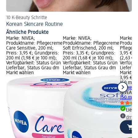
10 K-Beauty Schritte
Pa
Korean Skincare Routine
Ge
Ähnliche Produkte
Marke: NIVEA;
Marke: NIVEA;
Marke: 
Produktname: Pflegecreme
Produktname: Pflegecreme
Produkt
Care Sensitive, 200 ml;
Soft Erfrischend, 200 ml;
Pflegecr
Preis: 3,95 €; Grundpreis:
Preis: 3,35 €; Grundpreis:
3,95 €; 
200 ml (1,98 € je 100 ml);
200 ml (1,68 € je 100 ml);
(2,63 € j
Verfügbarkeit: Status Grün
Verfügbarkeit: Status Grün
Verfügba
Lieferbar, Status Grau dm
Lieferbar, Status Grau dm
Lieferba
Markt wählen
Markt wählen
Markt w
3,95 €
150 ml (2
+ 1 weit
NIVEA M
150 ml
Liefe
dm Ma