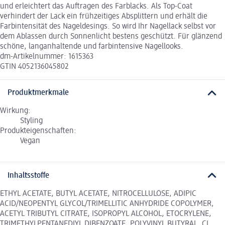
und erleichtert das Auftragen des Farblacks. Als Top-Coat
verhindert der Lack ein frühzeitiges Absplittern und erhält die
Farbintensität des Nageldesings. So wird Ihr Nagellack selbst vor
dem Ablassen durch Sonnenlicht bestens geschützt. Für glänzend
schöne, langanhaltende und farbintensive Nagellooks.
dm-Artikelnummer: 1615363
GTIN 4052136045802
Produktmerkmale
Wirkung:
Styling
Produkteigenschaften:
Vegan
Inhaltsstoffe
ETHYL ACETATE, BUTYL ACETATE, NITROCELLULOSE, ADIPIC
ACID/NEOPENTYL GLYCOL/TRIMELLITIC ANHYDRIDE COPOLYMER,
ACETYL TRIBUTYL CITRATE, ISOPROPYL ALCOHOL, ETOCRYLENE,
TRIMETHYLPENTANEDIYL DIBENZOATE, POLYVINYL BUTYRAL, CI