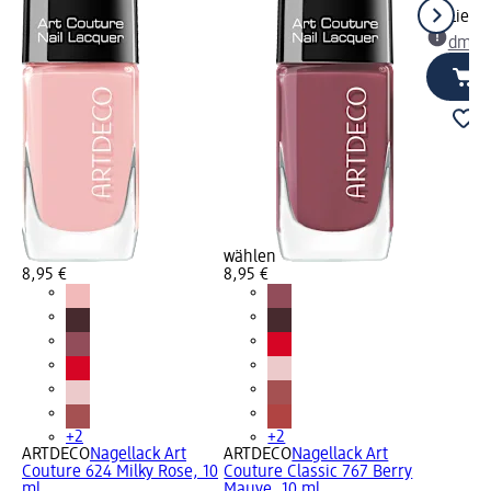
Liefe
dm Ma
wählen
8,95 €
8,95 €
+2
+2
ARTDECO
Nagellack Art
ARTDECO
Nagellack Art
Couture 624 Milky Rose, 10
Couture Classic 767 Berry
ml
Mauve, 10 ml