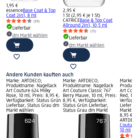
1,95 €
essence
Base Coat & Top
2,95 €
Coat 2in1, 8 ml
1 St (2,95 € je 1 St)
CATRICE
Base & Top Coat
(59)
Allround 2in1, 10,5 ml
Lieferbar
(13)
dm Markt wählen
Lieferbar
dm Markt wählen
Andere Kunden kauften auch
Marke: ARTDECO;
Marke: ARTDECO;
Marke: 
Produktname: Nagellack
Produktname: Nagellack
Produktn
Art Couture 624 Milky
Art Couture Classic 767
Art Cout
Rose, 10 ml; Preis: 8,95 €;
Berry Mauve, 10 ml; Preis:
Red, 10 m
Verfügbarkeit: Status Grün
8,95 €; Verfügbarkeit:
Verfügba
Lieferbar, Status Grau dm
Status Grün Lieferbar,
Lieferba
Markt wählen
Status Grau dm Markt
Markt w
8,95 €
ARTDEC
Couture 
10 ml