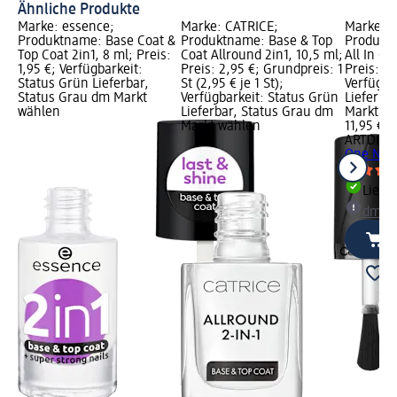
Ähnliche Produkte
Marke: essence;
Marke: CATRICE;
Marke: 
Produktname: Base Coat &
Produktname: Base & Top
Produkt
Top Coat 2in1, 8 ml; Preis:
Coat Allround 2in1, 10,5 ml;
All In On
1,95 €; Verfügbarkeit:
Preis: 2,95 €; Grundpreis: 1
Preis: 11
Status Grün Lieferbar,
St (2,95 € je 1 St);
Verfügba
Status Grau dm Markt
Verfügbarkeit: Status Grün
Lieferba
wählen
Lieferbar, Status Grau dm
Markt w
Markt wählen
11,95 €
ARTDEC
One Nail
Liefe
dm Ma