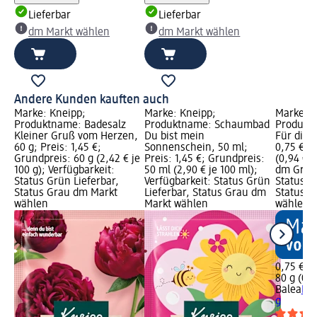
Lieferbar
Lieferbar
dm Markt wählen
dm Markt wählen
Andere Kunden kauften auch
Marke: Kneipp;
Marke: Kneipp;
Marke: B
Produktname: Badesalz
Produktname: Schaumbad
Produkt
Kleiner Gruß vom Herzen,
Du bist mein
Für dich,
60 g; Preis: 1,45 €;
Sonnenschein, 50 ml;
0,75 €; 
Grundpreis: 60 g (2,42 € je
Preis: 1,45 €; Grundpreis:
(0,94 € j
100 g); Verfügbarkeit:
50 ml (2,90 € je 100 ml);
dm Grafi
Status Grün Lieferbar,
Verfügbarkeit: Status Grün
Status G
Status Grau dm Markt
Lieferbar, Status Grau dm
Status G
wählen
Markt wählen
wählen
0,75 €
80 g (0,9
Balea
Bad
g