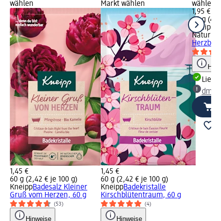
wählen
Markt wählen
wählen
1,95 €
40 g (4,8
Kneipp
Naturkin
Herzballe
Hinw
Liefe
dm Ma
1,45 €
1,45 €
60 g (2,42 € je 100 g)
60 g (2,42 € je 100 g)
Kneipp
Badesalz Kleiner
Kneipp
Badekristalle
Gruß vom Herzen, 60 g
Kirschblütentraum, 60 g
(53)
(4)
Hinweise
Hinweise