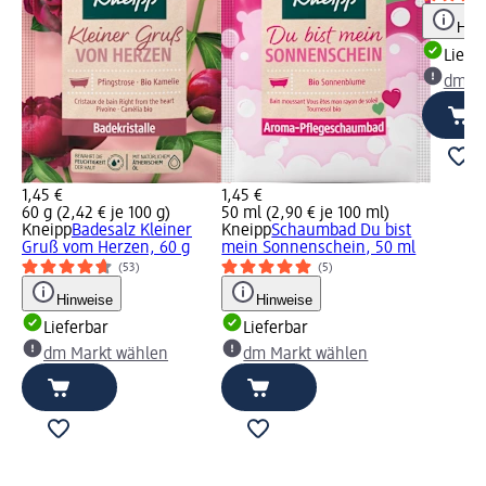
Hinw
Liefe
dm Ma
1,45 €
1,45 €
60 g (2,42 € je 100 g)
50 ml (2,90 € je 100 ml)
Kneipp
Badesalz Kleiner
Kneipp
Schaumbad Du bist
Gruß vom Herzen, 60 g
mein Sonnenschein, 50 ml
(53)
(5)
Hinweise
Hinweise
Lieferbar
Lieferbar
dm Markt wählen
dm Markt wählen