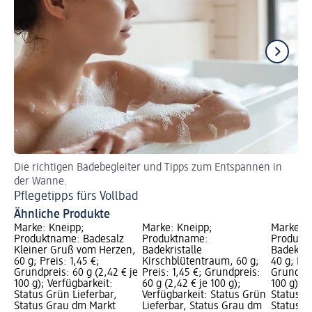
Die richtigen Badebegleiter und Tipps zum Entspannen in
Da
der Wanne.
Ps
Pflegetipps fürs Vollbad
Ähnliche Produkte
Marke: Kneipp;
Marke: Kneipp;
Marke: K
Produktname: Badesalz
Produktname:
Produkt
Kleiner Gruß vom Herzen,
Badekristalle
Badekrist
60 g; Preis: 1,45 €;
Kirschblütentraum, 60 g;
40 g; Pre
Grundpreis: 60 g (2,42 € je
Preis: 1,45 €; Grundpreis:
Grundpre
100 g); Verfügbarkeit:
60 g (2,42 € je 100 g);
100 g); V
Status Grün Lieferbar,
Verfügbarkeit: Status Grün
Status G
Status Grau dm Markt
Lieferbar, Status Grau dm
Status G