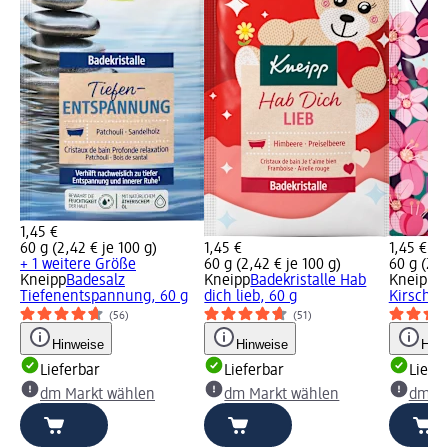
1,45 €
60 g (2,42 € je 100 g)
1,45 €
1,45 €
+ 1 weitere Größe
60 g (2,42 € je 100 g)
60 g (2,4
Kneipp
Badesalz
Kneipp
Badekristalle Hab
Kneipp
Ba
Tiefenentspannung, 60 g
dich lieb, 60 g
Kirschbl
(56)
(51)
Hinweise
Hinweise
Hinw
Lieferbar
Lieferbar
Liefe
dm Markt wählen
dm Markt wählen
dm Ma