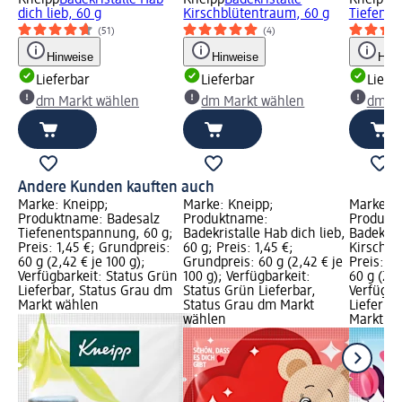
Kneipp
Badekristalle Hab
Kneipp
Badekristalle
Kneipp
B
dich lieb, 60 g
Kirschblütentraum, 60 g
Tiefenen
(51)
(4)
Hinweise
Hinweise
Hinw
Lieferbar
Lieferbar
Liefe
dm Markt wählen
dm Markt wählen
dm Ma
Andere Kunden kauften auch
Marke: Kneipp;
Marke: Kneipp;
Marke: K
Produktname: Badesalz
Produktname:
Produkt
Tiefenentspannung, 60 g;
Badekristalle Hab dich lieb,
Badekris
Preis: 1,45 €; Grundpreis:
60 g; Preis: 1,45 €;
Kirschbl
60 g (2,42 € je 100 g);
Grundpreis: 60 g (2,42 € je
Preis: 1,
Verfügbarkeit: Status Grün
100 g); Verfügbarkeit:
60 g (2,4
Lieferbar, Status Grau dm
Status Grün Lieferbar,
Verfügba
Markt wählen
Status Grau dm Markt
Lieferba
wählen
Markt w