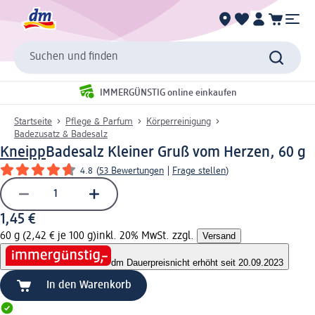
Suchen und finden
IMMERGÜNSTIG online einkaufen
Startseite
Pflege & Parfum
Körperreinigung
Badezusatz & Badesalz
Kneipp
Badesalz Kleiner Gruß vom Herzen, 60 g
4.8
(
53 Bewertungen
|
Frage stellen
)
1,45 €
60 g (2,42 € je 100 g)
inkl. 20% MwSt. zzgl.
Versand
dm Dauerpreis
nicht erhöht seit 20.09.2023
In den Warenkorb