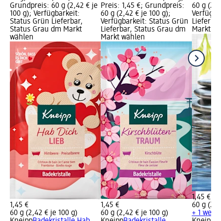
Grundpreis: 60 g (2,42 € je
Preis: 1,45 €; Grundpreis:
60 g (2,4
100 g); Verfügbarkeit:
60 g (2,42 € je 100 g);
Verfügba
Status Grün Lieferbar,
Verfügbarkeit: Status Grün
Lieferba
Status Grau dm Markt
Lieferbar, Status Grau dm
Markt w
wählen
Markt wählen
1,45 €
1,45 €
1,45 €
60 g (2,4
60 g (2,42 € je 100 g)
60 g (2,42 € je 100 g)
+ 1 weit