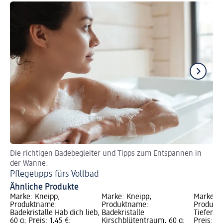
Die richtigen Badebegleiter und Tipps zum Entspannen in
Fü
der Wanne.
Ba
Pflegetipps fürs Vollbad
Ähnliche Produkte
Marke: Kneipp;
Marke: Kneipp;
Marke: K
Produktname:
Produktname:
Produkt
Badekristalle Hab dich lieb,
Badekristalle
Tiefenen
60 g; Preis: 1,45 €;
Kirschblütentraum, 60 g;
Preis: 1,