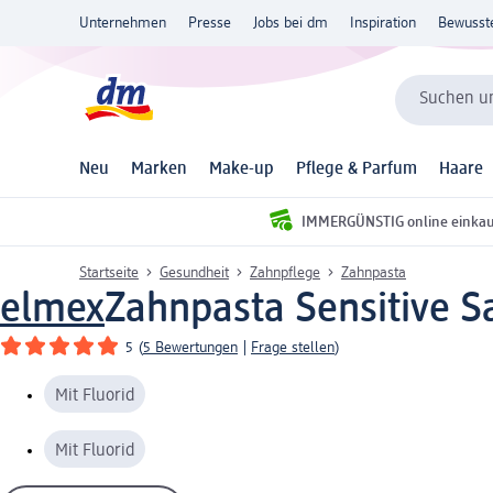
Unternehmen
Presse
Jobs bei dm
Inspiration
Bewusst
Suchen un
Neu
Marken
Make-up
Pflege & Parfum
Haare
IMMERGÜNSTIG online einka
Startseite
Gesundheit
Zahnpflege
Zahnpasta
elmex
Zahnpasta Sensitive S
5
(
5 Bewertungen
|
Frage stellen
)
Mit Fluorid
Mit Fluorid