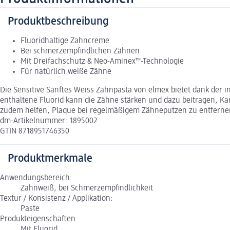
Produktbeschreibung
Fluoridhaltige Zahncreme
Bei schmerzempfindlichen Zähnen
Mit Dreifachschutz & Neo-Aminex™-Technologie
Für natürlich weiße Zähne
Die Sensitive Sanftes Weiss Zahnpasta von elmex bietet dank de
enthaltene Fluorid kann die Zähne stärken und dazu beitragen, K
zudem helfen, Plaque bei regelmäßigem Zähneputzen zu entfernen 
dm-Artikelnummer: 1895002
GTIN 8718951746350
Produktmerkmale
Anwendungsbereich:
Zahnweiß, bei Schmerzempfindlichkeit
Textur / Konsistenz / Applikation:
Paste
Produkteigenschaften:
Mit Fluorid