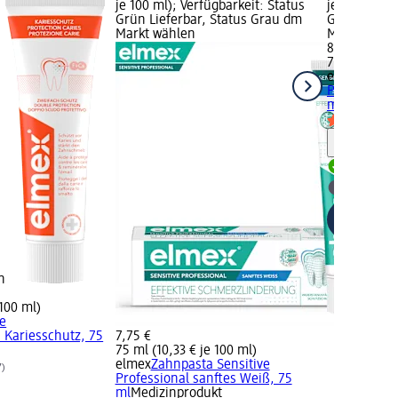
je 100 ml); Verfügbarkeit: Status
je 100 ml); 
Grün Lieferbar, Status Grau dm
Grün Liefer
Markt wählen
Markt wähl
8,95 €
75 ml (11,93
elmex
Zahnp
Professiona
ml
Medizinp
Hinweis
Lieferbar
dm Mark
n
 100 ml)
ße
 Kariesschutz, 75
7,75 €
75 ml (10,33 € je 100 ml)
elmex
Zahnpasta Sensitive
7)
Professional sanftes Weiß, 75
ml
Medizinprodukt