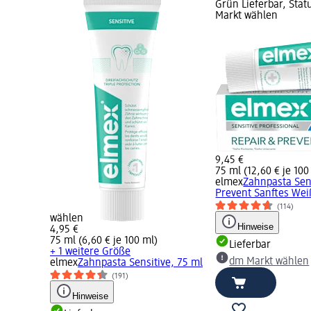
Grün Lieferbar, Sta
Markt wählen
9,45 €
75 ml (12,60 € je 100
elmex
Zahnpasta Sens
Prevent Sanftes Wei
(114)
wählen
Hinweise
4,95 €
75 ml (6,60 € je 100 ml)
Lieferbar
+ 1 weitere Größe
dm Markt wählen
elmex
Zahnpasta Sensitive, 75 ml
(191)
Hinweise