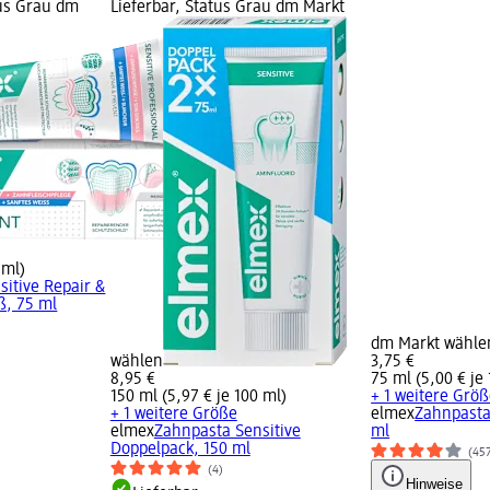
tus Grau dm
Lieferbar, Status Grau dm Markt
 ml)
itive Repair &
ß, 75 ml
dm Markt wähle
wählen
3,75 €
8,95 €
75 ml (5,00 € je
150 ml (5,97 € je 100 ml)
+ 1 weitere Grö
+ 1 weitere Größe
elmex
Zahnpasta
elmex
Zahnpasta Sensitive
ml
Doppelpack, 150 ml
(45
(4)
Hinweise