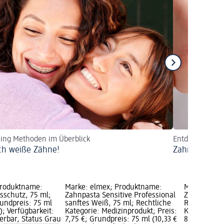
ing Methoden im Überblick
Entdecken Sie d
ch weiße Zähne!
Zahnpasta mi
Produktname:
Marke: elmex; Produktname:
Marke: elm
sschutz, 75 ml;
Zahnpasta Sensitive Professional
Zahnpasta S
rundpreis: 75 ml
sanftes Weiß, 75 ml; Rechtliche
Repair & Pr
); Verfügbarkeit:
Kategorie: Medizinprodukt; Preis:
Kategorie: 
erbar, Status Grau
7,75 €; Grundpreis: 75 ml (10,33 €
8,95 €; Grun