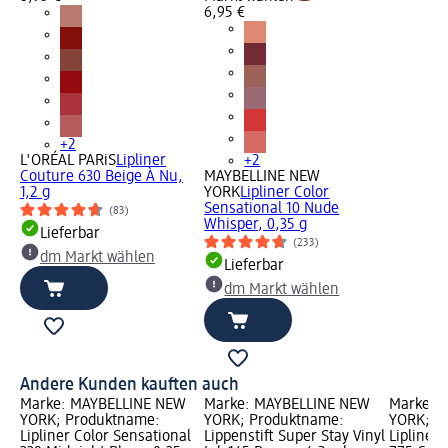
6,95 €
+2
L'ORÉAL PARiS
Lipliner
+2
Couture 630 Beige À Nu,
MAYBELLINE NEW
1,2 g
YORK
Lipliner Color
Sensational 10 Nude
(83)
Whisper, 0,35 g
Lieferbar
(233)
dm Markt wählen
Lieferbar
dm Markt wählen
Andere Kunden kauften auch
Marke: MAYBELLINE NEW
Marke: MAYBELLINE NEW
Marke: 
YORK; Produktname:
YORK; Produktname:
YORK; P
Lipliner Color Sensational
Lippenstift Super Stay Vinyl
Lipliner 