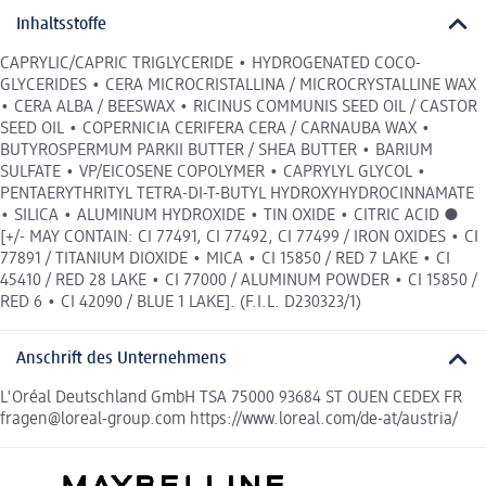
Inhaltsstoffe
CAPRYLIC/CAPRIC TRIGLYCERIDE • HYDROGENATED COCO-
GLYCERIDES • CERA MICROCRISTALLINA / MICROCRYSTALLINE WAX
• CERA ALBA / BEESWAX • RICINUS COMMUNIS SEED OIL / CASTOR
SEED OIL • COPERNICIA CERIFERA CERA / CARNAUBA WAX •
BUTYROSPERMUM PARKII BUTTER / SHEA BUTTER • BARIUM
SULFATE • VP/EICOSENE COPOLYMER • CAPRYLYL GLYCOL •
PENTAERYTHRITYL TETRA-DI-T-BUTYL HYDROXYHYDROCINNAMATE
• SILICA • ALUMINUM HYDROXIDE • TIN OXIDE • CITRIC ACID ●
[+/- MAY CONTAIN: CI 77491, CI 77492, CI 77499 / IRON OXIDES • CI
77891 / TITANIUM DIOXIDE • MICA • CI 15850 / RED 7 LAKE • CI
45410 / RED 28 LAKE • CI 77000 / ALUMINUM POWDER • CI 15850 /
RED 6 • CI 42090 / BLUE 1 LAKE]. (F.I.L. D230323/1)
Anschrift des Unternehmens
L'Oréal Deutschland GmbH TSA 75000 93684 ST OUEN CEDEX FR
fragen@loreal-group.com https://www.loreal.com/de-at/austria/