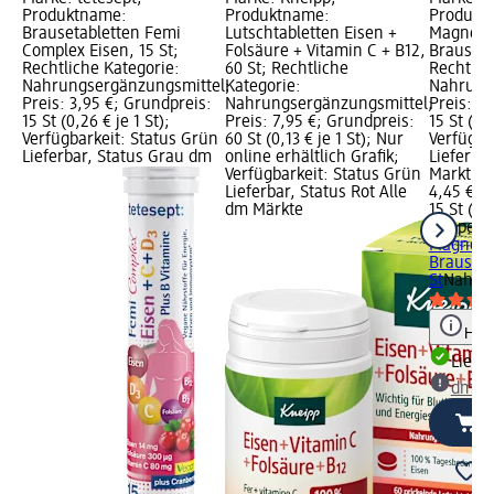
Produktname:
Produktname:
Produktn
Brausetabletten Femi
Lutschtabletten Eisen +
Magnes
Complex Eisen, 15 St;
Folsäure + Vitamin C + B12,
Brauseta
Rechtliche Kategorie:
60 St; Rechtliche
Rechtlic
Nahrungsergänzungsmittel;
Kategorie:
Nahrung
Preis: 3,95 €; Grundpreis:
Nahrungsergänzungsmittel;
Preis: 4
15 St (0,26 € je 1 St);
Preis: 7,95 €; Grundpreis:
15 St (0,3
Verfügbarkeit: Status Grün
60 St (0,13 € je 1 St); Nur
Verfügba
Lieferbar, Status Grau dm
online erhältlich Grafik;
Lieferba
Verfügbarkeit: Status Grün
Markt w
Lieferbar, Status Rot Alle
4,45 €
dm Märkte
15 St (0,3
Doppelh
Magnes
Brauseta
St
Nahrun
Hinw
Liefe
dm Ma