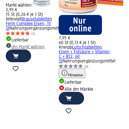
Markt wählen
3,95 €
15 St (0,26 € je 1 St)
tetesept
Brausetabletten
Femi Complex Eisen, 15
St
Nahrungsergänzungsmittel
(1)
7,95 €
Lieferbar
60 St (0,13 € je 1 St)
dm Markt wählen
Kneipp
Lutschtabletten
Eisen + Folsäure + Vitamin
C + B12, 60
St
Nahrungsergänzungsmittel
(0)
Hinweise
Lieferbar
Alle dm Märkte