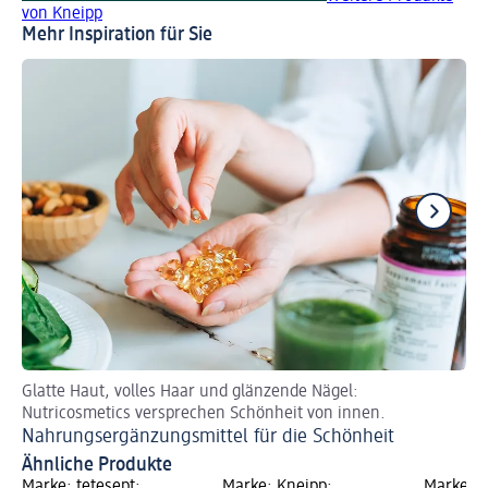
von Kneipp
Mehr Inspiration für Sie
Glatte Haut, volles Haar und glänzende Nägel:
Tip
Nutricosmetics versprechen Schönheit von innen.
Wa
Nahrungsergänzungsmittel für die Schönheit
Ähnliche Produkte
Marke: tetesept;
Marke: Kneipp;
Marke: D