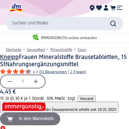
Suchen und finden
IMMERGÜNSTIG online einkaufen
Startseite
Gesundheit
Mineralstoffe
Eisen
Kneipp
Frauen Mineralstoffe Brausetabletten, 15
St
Nahrungsergänzungsmittel
4.3
(
53 Bewertungen
|
2 Fragen
)
4,45 €
15 St (0,30 € je 1 St)
inkl. 10% MwSt. zzgl.
Versand
dm Dauerpreis
nicht erhöht seit 18.01.2023
In den Warenkorb