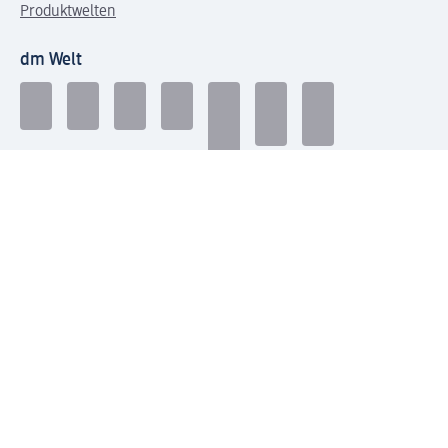
Produktwelten
dm Welt
Geprüft und zertifiziert
Zahlungsarten