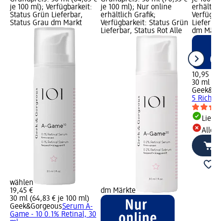
je 100 ml); Verfügbarkeit:
je 100 ml); Nur online
erhältlic
Status Grün Lieferbar,
erhältlich Grafik;
Verfügba
Status Grau dm Markt
Verfügbarkeit: Status Grün
Lieferbar
Lieferbar, Status Rot Alle
dm Märk
10,95 €
30 ml (36
Geek&Go
5 Rich
Liefe
Alle 
wählen
19,45 €
dm Märkte
30 ml (64,83 € je 100 ml)
Geek&Gorgeous
Serum A-
Game - 10 0.1% Retinal, 30