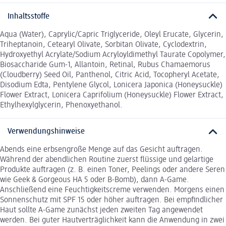
Inhaltsstoffe
Aqua (Water), Caprylic/Capric Triglyceride, Oleyl Erucate, Glycerin,
Triheptanoin, Cetearyl Olivate, Sorbitan Olivate, Cyclodextrin,
Hydroxyethyl Acrylate/Sodium Acryloyldimethyl Taurate Copolymer,
Biosaccharide Gum-1, Allantoin, Retinal, Rubus Chamaemorus
(Cloudberry) Seed Oil, Panthenol, Citric Acid, Tocopheryl Acetate,
Disodium Edta, Pentylene Glycol, Lonicera Japonica (Honeysuckle)
Flower Extract, Lonicera Caprifolium (Honeysuckle) Flower Extract,
Ethylhexylglycerin, Phenoxyethanol.
Verwendungshinweise
Abends eine erbsengroße Menge auf das Gesicht auftragen.
Während der abendlichen Routine zuerst flüssige und gelartige
Produkte auftragen (z. B. einen Toner, Peelings oder andere Seren
wie Geek & Gorgeous HA 5 oder B-Bomb), dann A-Game.
Anschließend eine Feuchtigkeitscreme verwenden. Morgens einen
Sonnenschutz mit SPF 15 oder höher auftragen. Bei empfindlicher
Haut sollte A-Game zunächst jeden zweiten Tag angewendet
werden. Bei guter Hautverträglichkeit kann die Anwendung in zwei