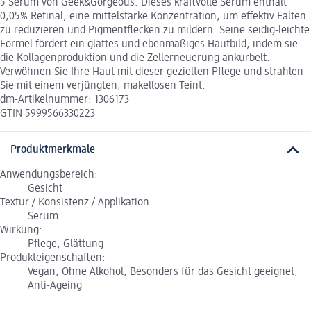
5 Serum von Geek&Gorgeous. Dieses kraftvolle Serum enthält
0,05% Retinal, eine mittelstarke Konzentration, um effektiv Falten
zu reduzieren und Pigmentflecken zu mildern. Seine seidig-leichte
Formel fördert ein glattes und ebenmäßiges Hautbild, indem sie
die Kollagenproduktion und die Zellerneuerung ankurbelt.
Verwöhnen Sie Ihre Haut mit dieser gezielten Pflege und strahlen
Sie mit einem verjüngten, makellosen Teint.
dm-Artikelnummer: 1306173
GTIN 5999566330223
Produktmerkmale
Anwendungsbereich:
Gesicht
Textur / Konsistenz / Applikation:
Serum
Wirkung:
Pflege, Glättung
Produkteigenschaften:
Vegan, Ohne Alkohol, Besonders für das Gesicht geeignet,
Anti-Ageing