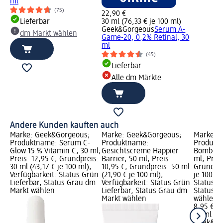
ml
(75)
22,90 €
Lieferbar
30 ml (76,33 € je 100 ml)
Geek&Gorgeous
Serum A-
dm Markt wählen
Game-20, 0,2% Retinal, 30
ml
(45)
Lieferbar
Alle dm Märkte
Andere Kunden kauften auch
Marke: Geek&Gorgeous;
Marke: Geek&Gorgeous;
Marke: 
Produktname: Serum C-
Produktname:
Produkt
Glow 15 % Vitamin C, 30 ml;
Gesichtscreme Happier
Bomb 10
Preis: 12,95 €; Grundpreis:
Barrier, 50 ml; Preis:
ml; Preis
30 ml (43,17 € je 100 ml);
10,95 €; Grundpreis: 50 ml
Grundpre
Verfügbarkeit: Status Grün
(21,90 € je 100 ml);
je 100 ml
Lieferbar, Status Grau dm
Verfügbarkeit: Status Grün
Status G
Markt wählen
Lieferbar, Status Grau dm
Status G
Markt wählen
wählen
8,95 €
30 ml (29
Geek&Go