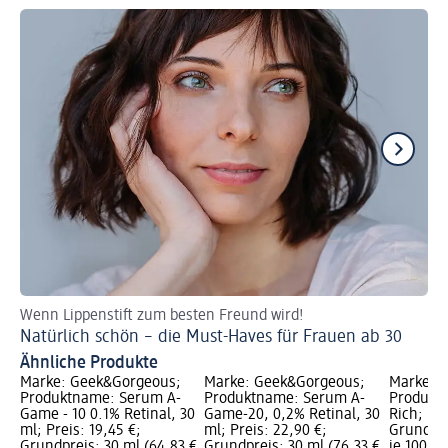
Wenn Lippenstift zum besten Freund wird!
Ge
Natürlich schön – die Must-Haves für Frauen ab 30
Ko
Ähnliche Produkte
Marke: Geek&Gorgeous;
Marke: Geek&Gorgeous;
Marke: 
Produktname: Serum A-
Produktname: Serum A-
Produkt
Game - 10 0.1% Retinal, 30
Game-20, 0,2% Retinal, 30
Rich; Pre
ml; Preis: 19,45 €;
ml; Preis: 22,90 €;
Grundpre
Grundpreis: 30 ml (64,83 €
Grundpreis: 30 ml (76,33 €
je 100 ml