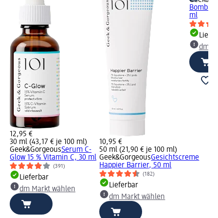
Bomb 10
ml
Liefe
dm Ma
12,95 €
30 ml (43,17 € je 100 ml)
10,95 €
Geek&Gorgeous
Serum C-
50 ml (21,90 € je 100 ml)
Glow 15 % Vitamin C, 30 ml
Geek&Gorgeous
Gesichtscreme
Happier Barrier, 50 ml
(391)
(182)
Lieferbar
Lieferbar
dm Markt wählen
dm Markt wählen