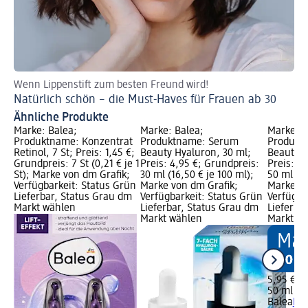
Wenn Lippenstift zum besten Freund wird!
Ge
Natürlich schön – die Must-Haves für Frauen ab 30
Ko
Ähnliche Produkte
Marke: Balea;
Marke: Balea;
Marke: B
Produktname: Konzentrat
Produktname: Serum
Produkt
Retinol, 7 St; Preis: 1,45 €;
Beauty Hyaluron, 30 ml;
Beauty C
Grundpreis: 7 St (0,21 € je 1
Preis: 4,95 €; Grundpreis:
Preis: 5
St); Marke von dm Grafik;
30 ml (16,50 € je 100 ml);
50 ml (11
Verfügbarkeit: Status Grün
Marke von dm Grafik;
Marke vo
Lieferbar, Status Grau dm
Verfügbarkeit: Status Grün
Verfügba
Markt wählen
Lieferbar, Status Grau dm
Lieferba
Markt wählen
Markt w
5,95 €
50 ml (11
Balea
Na