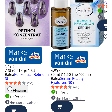
Collagen
Liefe
dm Ma
1,45 €
7 St (0,21 € je 1 St)
4,95 €
Balea
Konzentrat Retinol, 7
30 ml (16,50 € je 100 ml)
St
Balea
Serum Beauty
Hyaluron, 30 ml
(156)
(415)
Hinweise
Lieferbar
Lieferbar
dm Markt wählen
dm Markt wählen