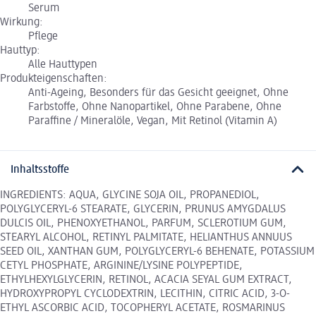
Serum
Wirkung:
Pflege
Hauttyp:
Alle Hauttypen
Produkteigenschaften:
Anti-Ageing, Besonders für das Gesicht geeignet, Ohne
Farbstoffe, Ohne Nanopartikel, Ohne Parabene, Ohne
Paraffine / Mineralöle, Vegan, Mit Retinol (Vitamin A)
Inhaltsstoffe
INGREDIENTS: AQUA, GLYCINE SOJA OIL, PROPANEDIOL,
POLYGLYCERYL-6 STEARATE, GLYCERIN, PRUNUS AMYGDALUS
DULCIS OIL, PHENOXYETHANOL, PARFUM, SCLEROTIUM GUM,
STEARYL ALCOHOL, RETINYL PALMITATE, HELIANTHUS ANNUUS
SEED OIL, XANTHAN GUM, POLYGLYCERYL-6 BEHENATE, POTASSIUM
CETYL PHOSPHATE, ARGININE/LYSINE POLYPEPTIDE,
ETHYLHEXYLGLYCERIN, RETINOL, ACACIA SEYAL GUM EXTRACT,
HYDROXYPROPYL CYCLODEXTRIN, LECITHIN, CITRIC ACID, 3-O-
ETHYL ASCORBIC ACID, TOCOPHERYL ACETATE, ROSMARINUS