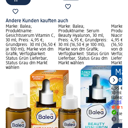
Andere Kunden kauften auch
Marke: Balea;
Marke: Balea;
Marke: B
Produktname:
Produktname: Serum
Produkt
Gesichtsserum Vitamin C,
Beauty Hyaluron, 30 ml;
Niacinam
30 ml; Preis: 4,95 €;
Preis: 4,95 €; Grundpreis:
4,95 €; 
Grundpreis: 30 ml (16,50 €
30 ml (16,50 € je 100 ml);
(16,50 € 
je 100 ml); Marke von dm
Marke von dm Grafik;
von dm G
Grafik; Verfügbarkeit:
Verfügbarkeit: Status Grün
Verfügba
Status Grün Lieferbar,
Lieferbar, Status Grau dm
Lieferba
Status Grau dm Markt
Markt wählen
Markt w
wählen
4,95 €
30 ml (16
Balea
Se
30 ml
Liefe
dm Ma