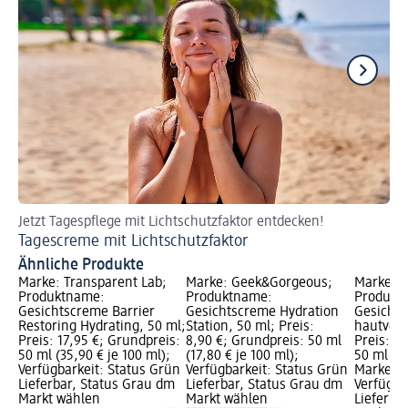
Jetzt Tagespflege mit Lichtschutzfaktor entdecken!
Pa
Tagescreme mit Lichtschutzfaktor
Ge
Ähnliche Produkte
Marke: Transparent Lab;
Marke: Geek&Gorgeous;
Marke: h
Produktname:
Produktname:
Produkt
Gesichtscreme Barrier
Gesichtscreme Hydration
Gesicht
Restoring Hydrating, 50 ml;
Station, 50 ml; Preis:
hautverf
Preis: 17,95 €; Grundpreis:
8,90 €; Grundpreis: 50 ml
Preis: 8
50 ml (35,90 € je 100 ml);
(17,80 € je 100 ml);
50 ml (17
Verfügbarkeit: Status Grün
Verfügbarkeit: Status Grün
Marke vo
Lieferbar, Status Grau dm
Lieferbar, Status Grau dm
Verfügba
Markt wählen
Markt wählen
Lieferba