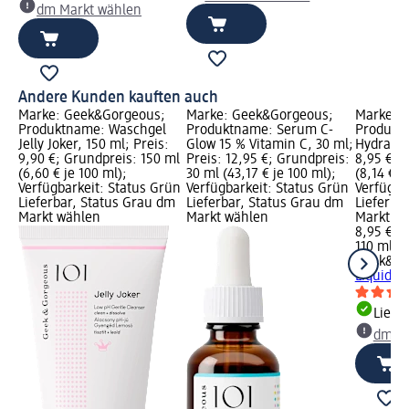
dm Markt wählen
Andere Kunden kauften auch
Marke: Geek&Gorgeous;
Marke: Geek&Gorgeous;
Marke: 
Produktname: Waschgel
Produktname: Serum C-
Produktn
Jelly Joker, 150 ml; Preis:
Glow 15 % Vitamin C, 30 ml;
Hydration
9,90 €; Grundpreis: 150 ml
Preis: 12,95 €; Grundpreis:
8,95 €; 
(6,60 € je 100 ml);
30 ml (43,17 € je 100 ml);
(8,14 € j
Verfügbarkeit: Status Grün
Verfügbarkeit: Status Grün
Verfügba
Lieferbar, Status Grau dm
Lieferbar, Status Grau dm
Lieferba
Markt wählen
Markt wählen
Markt w
8,95 €
110 ml (8
Geek&Go
Liquid H
Liefe
dm Ma