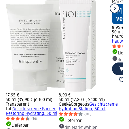
Markt w
8,95 €
50 ml (17
hautsac
hautverf
Liefe
dm Ma
17,95 €
8,90 €
50 ml (35,90 € je 100 ml)
50 ml (17,80 € je 100 ml)
Transparent
Geek&Gorgeous
Gesichtscreme
Lab
Gesichtscreme Barrier
Hydration Station, 50 ml
Restoring Hydrating, 50 ml
(108)
(50)
Lieferbar
Lieferbar
dm Markt wählen