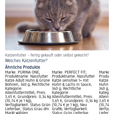
Katzenfutter – fertig gekauft oder selbst gekocht?
So
Welches Katzenfutter?
Hi
Ähnliche Produkte
Marke: PURINA ONE;
Marke: PERFECT FIT;
Marke: P
Produktname: Nassfutter
Produktname: Nassfutter
Produktn
Katze Adult Huhn & Grüne
Katze sensitive 1+ mit
Katze sen
Bohnen, 340 g; Rechtliche
Huhn & Lachs in Sauce,
Huhn & L
Kategorie:
340 g; Rechtliche
340 g; R
Alleinfuttermittel; Preis:
Kategorie:
Kategori
3,65 €; Grundpreis: 0,34 kg
Alleinfuttermittel; Preis:
Alleinfut
(10,74 € je 1 kg);
3,65 €; Grundpreis: 0,34 kg
3,65 €; 
Verfügbarkeit: Status Grün
(10,74 € je 1 kg); Neu
(10,74 € 
Lieferbar, Status Grau dm
Grafik; Verfügbarkeit:
Verfügba
Markt wählen
Status Grün Lieferbar,
Lieferba