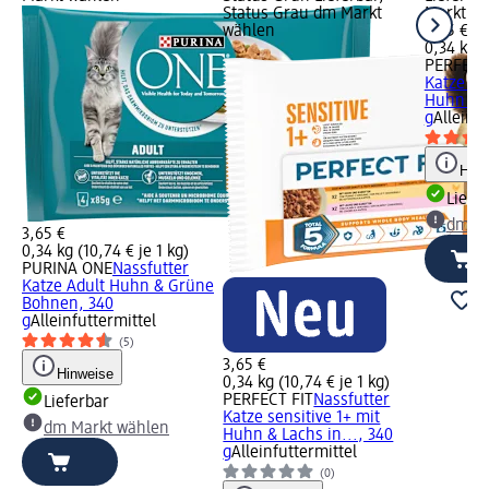
Status Grau dm Markt
Markt w
wählen
3,65 €
0,34 kg (
PERFECT
Katze sen
Huhn & L
g
Alleinfu
Hinw
Liefe
dm Ma
3,65 €
0,34 kg (10,74 € je 1 kg)
PURINA ONE
Nassfutter
Katze Adult Huhn & Grüne
Bohnen, 340
g
Alleinfuttermittel
(5)
3,65 €
Hinweise
0,34 kg (10,74 € je 1 kg)
PERFECT FIT
Nassfutter
Lieferbar
Katze sensitive 1+ mit
dm Markt wählen
Huhn & Lachs in..., 340
g
Alleinfuttermittel
(0)