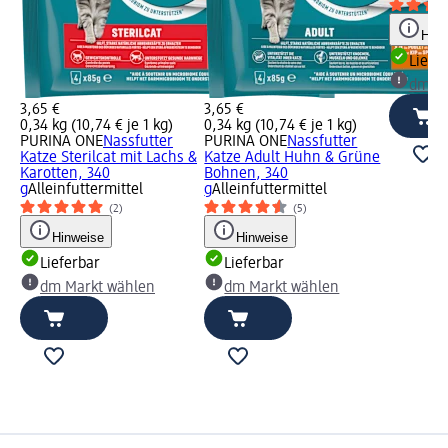
Hinw
Liefe
dm Ma
3,65 €
3,65 €
0,34 kg (10,74 € je 1 kg)
0,34 kg (10,74 € je 1 kg)
PURINA ONE
Nassfutter
PURINA ONE
Nassfutter
Katze Sterilcat mit Lachs &
Katze Adult Huhn & Grüne
Karotten, 340
Bohnen, 340
g
Alleinfuttermittel
g
Alleinfuttermittel
(2)
(5)
Hinweise
Hinweise
Lieferbar
Lieferbar
dm Markt wählen
dm Markt wählen