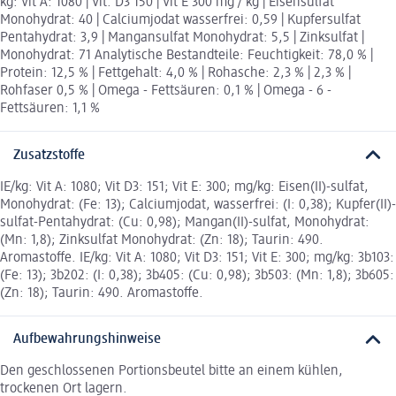
kg: Vit A: 1080 | Vit. D3 150 | Vit E 300 mg / kg | Eisensulfat
Monohydrat: 40 | Calciumjodat wasserfrei: 0,59 | Kupfersulfat
Pentahydrat: 3,9 | Mangansulfat Monohydrat: 5,5 | Zinksulfat |
Monohydrat: 71 Analytische Bestandteile: Feuchtigkeit: 78,0 % |
Protein: 12,5 % | Fettgehalt: 4,0 % | Rohasche: 2,3 % | 2,3 % |
Rohfaser 0,5 % | Omega - Fettsäuren: 0,1 % | Omega - 6 -
Fettsäuren: 1,1 %
Zusatzstoffe
IE/kg: Vit A: 1080; Vit D3: 151; Vit E: 300; mg/kg: Eisen(II)-sulfat,
Monohydrat: (Fe: 13); Calciumjodat, wasserfrei: (I: 0,38); Kupfer(II)-
sulfat-Pentahydrat: (Cu: 0,98); Mangan(II)-sulfat, Monohydrat:
(Mn: 1,8); Zinksulfat Monohydrat: (Zn: 18); Taurin: 490.
Aromastoffe. IE/kg: Vit A: 1080; Vit D3: 151; Vit E: 300; mg/kg: 3b103:
(Fe: 13); 3b202: (I: 0,38); 3b405: (Cu: 0,98); 3b503: (Mn: 1,8); 3b605:
(Zn: 18); Taurin: 490. Aromastoffe.
Aufbewahrungshinweise
Den geschlossenen Portionsbeutel bitte an einem kühlen,
trockenen Ort lagern.