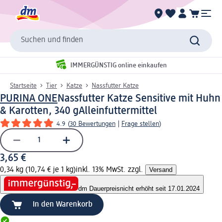
Suchen und finden
IMMERGÜNSTIG online einkaufen
Startseite
Tier
Katze
Nassfutter Katze
PURINA ONE
Nassfutter Katze Sensitive mit Huhn
& Karotten, 340 g
Alleinfuttermittel
4.9
(
30 Bewertungen
|
Frage stellen
)
3,65 €
0,34 kg (10,74 € je 1 kg)
inkl. 13% MwSt. zzgl.
Versand
dm Dauerpreis
nicht erhöht seit 17.01.2024
In den Warenkorb