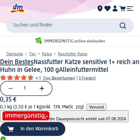
Suchen und finden
IMMERGÜNSTIG online einkaufen
Startseite
Tier
Katze
Nassfutter Katze
Dein Bestes
Nassfutter Katze sensitive 1+ reich an
Huhn in Gelee, 100 g
Alleinfuttermittel
4.5
(
144 Bewertungen
|
3 Fragen
)
0,35 €
0,1 kg (3,50 € je 1 kg)
inkl. 13% MwSt. zzgl.
Versand
dm Dauerpreis
nicht erhöht seit 07.08.2024
In den Warenkorb