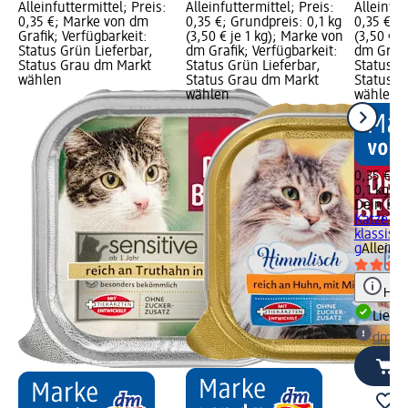
Alleinfuttermittel; Preis:
Alleinfuttermittel; Preis:
Alleinfut
0,35 €; Marke von dm
0,35 €; Grundpreis: 0,1 kg
0,35 €; G
Grafik; Verfügbarkeit:
(3,50 € je 1 kg); Marke von
(3,50 € j
Status Grün Lieferbar,
dm Grafik; Verfügbarkeit:
dm Grafi
Status Grau dm Markt
Status Grün Lieferbar,
Status G
wählen
Status Grau dm Markt
Status G
wählen
wählen
0,35 €
0,1 kg (3
Dein Bes
Katze re
klassisch
g
Alleinfu
Hinw
Liefe
dm Ma