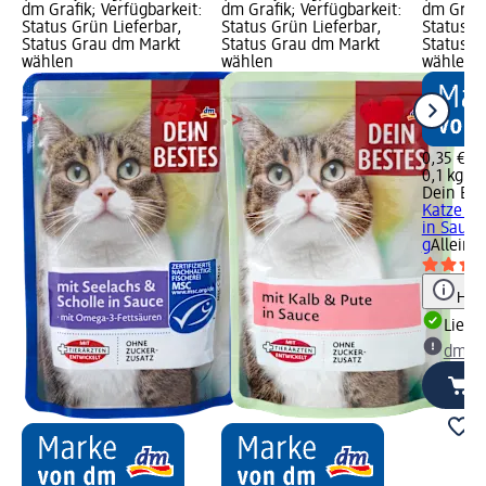
dm Grafik; Verfügbarkeit:
dm Grafik; Verfügbarkeit:
dm Grafi
Status Grün Lieferbar,
Status Grün Lieferbar,
Status G
Status Grau dm Markt
Status Grau dm Markt
Status G
wählen
wählen
wählen
0,35 €
0,1 kg (3
Dein Bes
Katze ju
in Sauce
g
Alleinfu
Hinw
Liefe
dm Ma