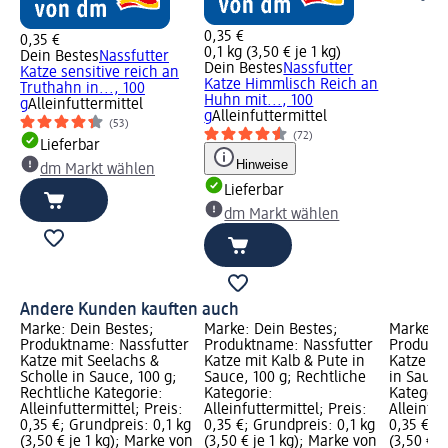
0,35 €
0,35 €
0,1 kg (3,50 € je 1 kg)
Dein Bestes
Nassfutter
Dein Bestes
Nassfutter
Katze sensitive reich an
Katze Himmlisch Reich an
Truthahn in..., 100
Huhn mit..., 100
g
Alleinfuttermittel
g
Alleinfuttermittel
(53)
(72)
Lieferbar
Hinweise
dm Markt wählen
Lieferbar
dm Markt wählen
Andere Kunden kauften auch
Marke: Dein Bestes;
Marke: Dein Bestes;
Marke: D
Produktname: Nassfutter
Produktname: Nassfutter
Produktn
Katze mit Seelachs &
Katze mit Kalb & Pute in
Katze ju
Scholle in Sauce, 100 g;
Sauce, 100 g; Rechtliche
in Sauce
Rechtliche Kategorie:
Kategorie:
Kategori
Alleinfuttermittel; Preis:
Alleinfuttermittel; Preis:
Alleinfut
0,35 €; Grundpreis: 0,1 kg
0,35 €; Grundpreis: 0,1 kg
0,35 €; G
(3,50 € je 1 kg); Marke von
(3,50 € je 1 kg); Marke von
(3,50 € j