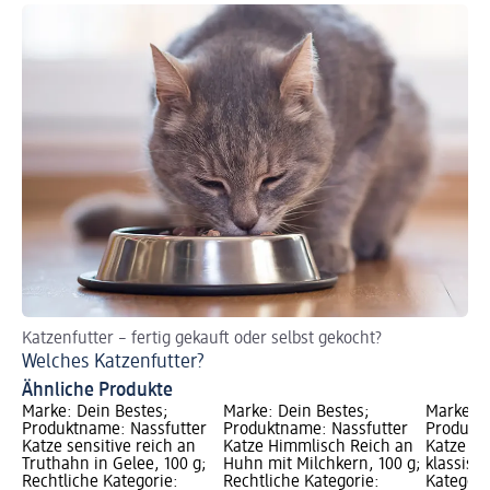
Katzenfutter – fertig gekauft oder selbst gekocht?
So
Welches Katzenfutter?
Hi
Ähnliche Produkte
Marke: Dein Bestes;
Marke: Dein Bestes;
Marke: D
Produktname: Nassfutter
Produktname: Nassfutter
Produktn
Katze sensitive reich an
Katze Himmlisch Reich an
Katze re
Truthahn in Gelee, 100 g;
Huhn mit Milchkern, 100 g;
klassisch
Rechtliche Kategorie:
Rechtliche Kategorie:
Kategori