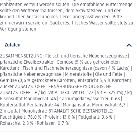
Mahlzeiten verteilt werden sollten. Die empfohlene Futtermenge
sollte den Wetterverhältnissen, dem Aktivitätslevel und der
körperlichen Verfassung des Tieres angepasst werden. Bitte
zimmerwarm servieren. Sauberes, frisches Wasser sollte stets zur
Verfügung stehen.
Zutaten
ZUSAMMENSETZUNG: Fleisch und tierische Nebenerzeugnisse |
pflanzliche Eiweißextrakte | Gemüse (5 % aus getrockneten
Karotten) | Fisch und Fischnebenerzeugnisse (davon 4 % Lachs) |
pflanzliche Nebenerzeugnisse | Mineralstoffe | Öle und Fette |
Gemüse (0,6 % getrocknete Karotten, entspricht 5,4 % Karotten) |
Zucker ZUSATZSTOFFE: ERNÄHRUNGSPHYSIOLOGISCHE
ZUSATZSTOFFE: IE / kg: Vit A: 1230 | Vit D3: 172 | Vit E: 325 mg / kg:
Eisensulfat Monohydrat: 46 | Calciumjodat wasserfrei: 0,68 |
Kupfersulfat Pentahydrat: 44 | Mangansulfat Monohydrat: 6,3 |
Zinksulfat Monohydrat: 81 ANALYTISCHE BESTANDTEILE:
Feuchtigkeit: 78,0 % | Protein: 13,0 % | Fettgehalt: 3,6 % |
Rohasche: 2,3 % | Rohfaser: 0,7 %