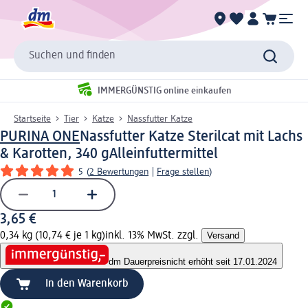
Suchen und finden
IMMERGÜNSTIG online einkaufen
Startseite
Tier
Katze
Nassfutter Katze
PURINA ONE
Nassfutter Katze Sterilcat mit Lachs
& Karotten, 340 g
Alleinfuttermittel
5
(
2 Bewertungen
|
Frage stellen
)
3,65 €
0,34 kg (10,74 € je 1 kg)
inkl. 13% MwSt. zzgl.
Versand
dm Dauerpreis
nicht erhöht seit 17.01.2024
In den Warenkorb