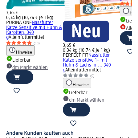
3,65 €
Hinw
0,34 kg (10,74 € je 1 kg)
Liefe
PURINA ONE
Nassfutter
Katze Sensitive mit Huhn &
Alle 
Karotten, 340
g
Alleinfuttermittel
(30)
3,65 €
0,34 kg (10,74 € je 1 kg)
Hinweise
PERFECT FIT
Nassfutter
Lieferbar
Katze sensitive 1+ mit
Huhn & Lachs in..., 340
dm Markt wählen
g
Alleinfuttermittel
(0)
Hinweise
Lieferbar
dm Markt wählen
Andere Kunden kauften auch