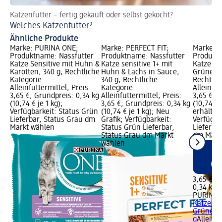
Katzenfutter – fertig gekauft oder selbst gekocht?
So
Welches Katzenfutter?
Hi
Ähnliche Produkte
Marke: PURINA ONE;
Marke: PERFECT FIT;
Marke: 
Produktname: Nassfutter
Produktname: Nassfutter
Produktn
Katze Sensitive mit Huhn &
Katze sensitive 1+ mit
Katze Ho
Karotten, 340 g; Rechtliche
Huhn & Lachs in Sauce,
Grüne Bo
Kategorie:
340 g; Rechtliche
Rechtlic
Alleinfuttermittel; Preis:
Kategorie:
Alleinfut
3,65 €; Grundpreis: 0,34 kg
Alleinfuttermittel; Preis:
3,65 €; 
(10,74 € je 1 kg);
3,65 €; Grundpreis: 0,34 kg
(10,74 € 
Verfügbarkeit: Status Grün
(10,74 € je 1 kg); Neu
erhältlic
Lieferbar, Status Grau dm
Grafik; Verfügbarkeit:
Verfügba
Markt wählen
Status Grün Lieferbar,
Lieferbar
Status Grau dm Markt
dm Märk
wählen
3,65 €
0,34 kg (
PURINA 
Katze Ho
Grüne B
g
Alleinfu