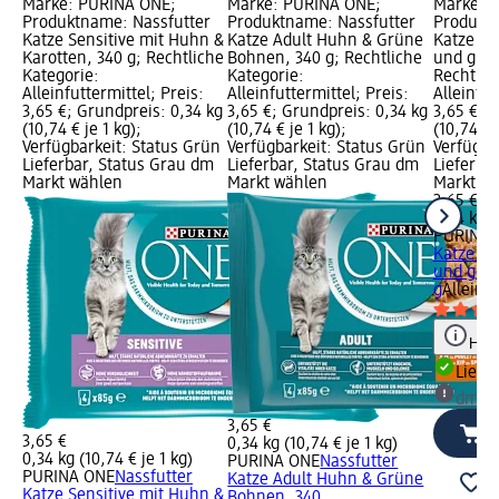
Marke: PURINA ONE;
Marke: PURINA ONE;
Marke: 
Produktname: Nassfutter
Produktname: Nassfutter
Produktn
Katze Sensitive mit Huhn &
Katze Adult Huhn & Grüne
Katze se
Karotten, 340 g; Rechtliche
Bohnen, 340 g; Rechtliche
und grün
Kategorie:
Kategorie:
Rechtlic
Alleinfuttermittel; Preis:
Alleinfuttermittel; Preis:
Alleinfut
3,65 €; Grundpreis: 0,34 kg
3,65 €; Grundpreis: 0,34 kg
3,65 €; 
(10,74 € je 1 kg);
(10,74 € je 1 kg);
(10,74 € 
Verfügbarkeit: Status Grün
Verfügbarkeit: Status Grün
Verfügba
Lieferbar, Status Grau dm
Lieferbar, Status Grau dm
Lieferba
Markt wählen
Markt wählen
Markt w
3,65 €
0,34 kg (
PURINA 
Katze se
und grün
g
Alleinfu
Hinw
Liefe
dm Ma
3,65 €
3,65 €
0,34 kg (10,74 € je 1 kg)
0,34 kg (10,74 € je 1 kg)
PURINA ONE
Nassfutter
PURINA ONE
Nassfutter
Katze Adult Huhn & Grüne
Katze Sensitive mit Huhn &
Bohnen, 340