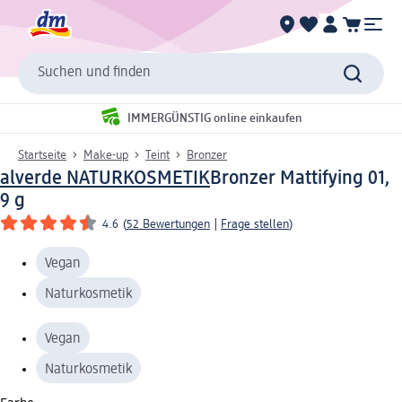
Suchen und finden
IMMERGÜNSTIG online einkaufen
Startseite
Make-up
Teint
Bronzer
alverde NATURKOSMETIK
Bronzer Mattifying 01,
9 g
4.6
(
52 Bewertungen
|
Frage stellen
)
Vegan
Naturkosmetik
Vegan
Naturkosmetik