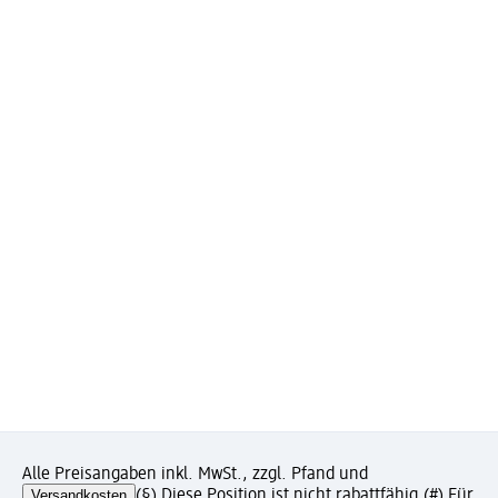
Alle Preisangaben inkl. MwSt., zzgl. Pfand und
Versandkosten
(§) Diese Position ist nicht rabattfähig.
(#) Für