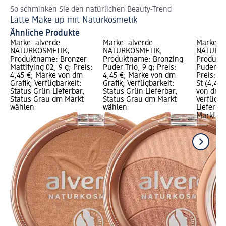
So schminken Sie den natürlichen Beauty-Trend
Za
Latte Make-up mit Naturkosmetik
Br
Ähnliche Produkte
Marke: alverde
Marke: alverde
Marke: a
NATURKOSMETIK;
NATURKOSMETIK;
NATURKO
Produktname: Bronzer
Produktname: Bronzing
Produkt
Mattifying 02, 9 g; Preis:
Puder Trio, 9 g; Preis:
Puder Sh
4,45 €; Marke von dm
4,45 €; Marke von dm
Preis: 4,
Grafik; Verfügbarkeit:
Grafik; Verfügbarkeit:
St (4,45 
Status Grün Lieferbar,
Status Grün Lieferbar,
von dm G
Status Grau dm Markt
Status Grau dm Markt
Verfügba
wählen
wählen
Lieferba
Markt w