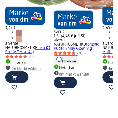
3,45 €
4,45 €
4,45 €
1 St (4,45 € je 1 St)
alverde
alverde
alverde
NATURKOSMETIK
Bronzing
NATURKOSMETIK
Blush 03
NATURK
Puder Shiny Glow, 8 g
Pretty Terra, 4 g
Mattifyin
(24)
(71)
Hinweise
Lieferbar
Liefe
Lieferbar
dm Markt wählen
dm Ma
dm Markt wählen