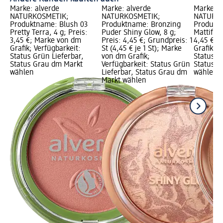
Marke: alverde
Marke: alverde
Marke: a
NATURKOSMETIK;
NATURKOSMETIK;
NATURKO
Produktname: Blush 03
Produktname: Bronzing
Produkt
Pretty Terra, 4 g; Preis:
Puder Shiny Glow, 8 g;
Mattifyin
3,45 €; Marke von dm
Preis: 4,45 €; Grundpreis: 1
4,45 €; 
Grafik; Verfügbarkeit:
St (4,45 € je 1 St); Marke
Grafik; V
Status Grün Lieferbar,
von dm Grafik;
Status G
Status Grau dm Markt
Verfügbarkeit: Status Grün
Status G
wählen
Lieferbar, Status Grau dm
wählen
Markt wählen