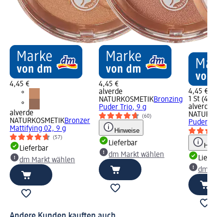
4,45 €
4,45 €
4,45 €
alverde
1 St (4,45
NATURKOSMETIK
Bronzing
alverde
Puder Trio, 9 g
alverde
NATURK
(60)
NATURKOSMETIK
Bronzer
Puder Sh
Mattifying 02, 9 g
Hinweise
(57)
Lieferbar
Hinw
Lieferbar
dm Markt wählen
Liefe
dm Markt wählen
dm Ma
Andere Kunden kauften auch