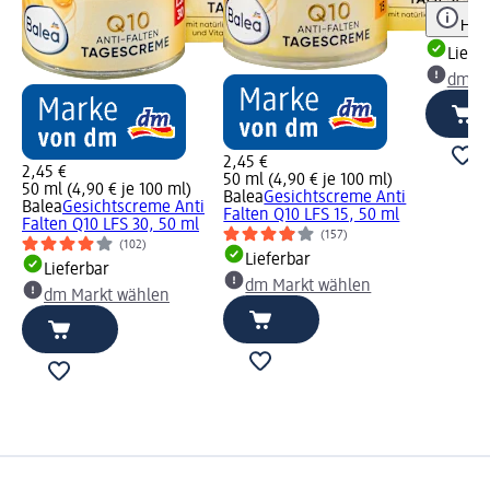
Hinw
Liefe
dm Ma
2,45 €
2,45 €
50 ml (4,90 € je 100 ml)
50 ml (4,90 € je 100 ml)
Balea
Gesichtscreme Anti
Balea
Gesichtscreme Anti
Falten Q10 LFS 15, 50 ml
Falten Q10 LFS 30, 50 ml
(157)
(102)
Lieferbar
Lieferbar
dm Markt wählen
dm Markt wählen