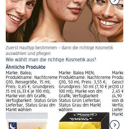
Zuerst Hauttyp bestimmen – dann die richtige Kosmetik
me
auswählen und pflegen
Hä
Wie wählt man die richtige Kosmetik aus?
Ähnliche Produkte
Marke: Balea;
Marke: Balea MEN;
Marke: B
Produktname: Nachtcreme
Produktname: Nachtcreme
Produkt
Q10, Reisegröße, 15 ml;
Q10, 50 ml; Preis: 3,55 €;
Gesichts
Preis: 0,65 €; Grundpreis:
Grundpreis: 50 ml (7,10 € je
Q10 LFS 1
15 ml (4,33 € je 100 ml);
100 ml); Marke von dm
2,45 €; 
Marke von dm Grafik;
Grafik; Verfügbarkeit:
(4,90 € j
Verfügbarkeit: Status Grün
Status Grün Lieferbar,
von dm G
Lieferbar, Status Grau dm
Status Grau dm Markt
Verfügba
Markt wählen
wählen
Lieferba
Markt w