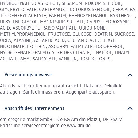
HYDROGENATED CASTOR OIL, SESAMUM INDICUM SEED OIL,
GLYCERYL OLEATE, CARTHAMUS TINCTORIUS SEED OIL, CERA ALBA,
TOCOPHERYL ACETATE, PARFUM, PHENOXYETHANOL, PANTHENOL,
HEXYLENE GLYCOL, MAGNESIUM SULFATE, CAPRYLHYDROXAMIC
ACID, ASCORBYL TETRAISOPALMITATE, UBIQUINONE,
METHYLPROPANEDIOL, FRUCTOSE, GLUCOSE, DEXTRIN, SUCROSE,
UREA, ALANINE, ASPARTIC ACID, GLUTAMIC ACID, HEXYL
NICOTINATE, LECITHIN, ASCORBYL PALMITATE, TOCOPHEROL,
HYDROGENATED PALM GLYCERIDES CITRATE, LINALOOL, LINALYL
ACETATE, AMYL SALICYLATE, VANILLIN, ROSE KETONES.
Verwendungshinweise
Abends nach der Reinigung auf Gesicht, Hals und Dekolleté
auftragen. Sanft einmassieren. Augenpartie aussparen.
Anschrift des Unternehmens
dm-drogerie markt GmbH + Co.KG Am dm-Platz 1, DE-76227
Karlsruhe servicecenter@dm.de www.dm.de