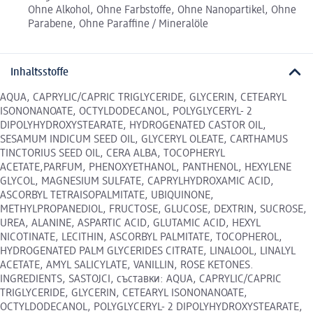
Ohne Alkohol, Ohne Farbstoffe, Ohne Nanopartikel, Ohne
Parabene, Ohne Paraffine / Mineralöle
Inhaltsstoffe
AQUA, CAPRYLIC/CAPRIC TRIGLYCERIDE, GLYCERIN, CETEARYL
ISONONANOATE, OCTYLDODECANOL, POLYGLYCERYL- 2
DIPOLYHYDROXYSTEARATE, HYDROGENATED CASTOR OIL,
SESAMUM INDICUM SEED OIL, GLYCERYL OLEATE, CARTHAMUS
TINCTORIUS SEED OIL, CERA ALBA, TOCOPHERYL
ACETATE,PARFUM, PHENOXYETHANOL, PANTHENOL, HEXYLENE
GLYCOL, MAGNESIUM SULFATE, CAPRYLHYDROXAMIC ACID,
ASCORBYL TETRAISOPALMITATE, UBIQUINONE,
METHYLPROPANEDIOL, FRUCTOSE, GLUCOSE, DEXTRIN, SUCROSE,
UREA, ALANINE, ASPARTIC ACID, GLUTAMIC ACID, HEXYL
NICOTINATE, LECITHIN, ASCORBYL PALMITATE, TOCOPHEROL,
HYDROGENATED PALM GLYCERIDES CITRATE, LINALOOL, LINALYL
ACETATE, AMYL SALICYLATE, VANILLIN, ROSE KETONES.
INGREDIENTS, SASTOJCI, съставки: AQUA, CAPRYLIC/CAPRIC
TRIGLYCERIDE, GLYCERIN, CETEARYL ISONONANOATE,
OCTYLDODECANOL, POLYGLYCERYL- 2 DIPOLYHYDROXYSTEARATE,