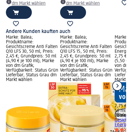
dm Markt wählen
dm Markt wählen
Andere Kunden kauften auch
Marke: Balea;
Marke: Balea;
Marke: B
Produktname:
Produktname:
Produktn
Gesichtscreme Anti Falten
Gesichtscreme Anti Falten
Gesichts
Q10 LFS 30, 50 ml; Preis:
Q10 LFS 15, 50 ml; Preis:
Energy Q
2,45 €; Grundpreis: 50 ml
2,45 €; Grundpreis: 50 ml
2,75 €; 
(4,90 € je 100 ml); Marke
(4,90 € je 100 ml); Marke
(5,50 € j
von dm Grafik;
von dm Grafik;
von dm G
Verfügbarkeit: Status Grün
Verfügbarkeit: Status Grün
Verfügba
Lieferbar, Status Grau dm
Lieferbar, Status Grau dm
Lieferba
Markt wählen
Markt wählen
Markt w
2,75 €
50 ml (5,
Balea
Ant
Gesichts
Energy Q