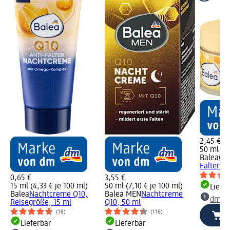
2,45 €
50 ml (4,
Balea
Ges
Falten Q
0,65 €
3,55 €
15 ml (4,33 € je 100 ml)
50 ml (7,10 € je 100 ml)
Liefe
Balea
Nachtcreme Q10,
Balea MEN
Nachtcreme
dm Ma
Reisegröße, 15 ml
Q10, 50 ml
(18)
(116)
Lieferbar
Lieferbar