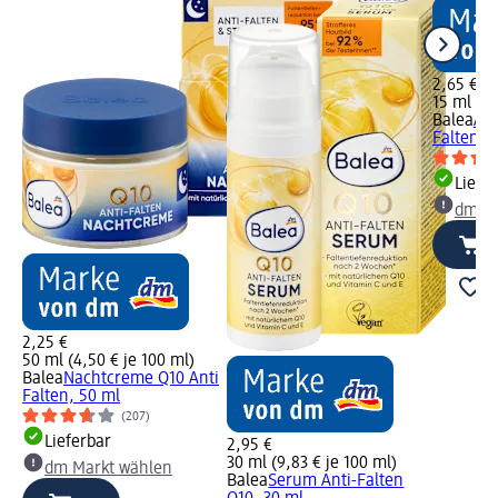
2,65 €
15 ml (17
Balea
Au
Falten Q
Liefe
dm Ma
2,25 €
50 ml (4,50 € je 100 ml)
Balea
Nachtcreme Q10 Anti
Falten, 50 ml
(207)
Lieferbar
2,95 €
30 ml (9,83 € je 100 ml)
dm Markt wählen
Balea
Serum Anti-Falten