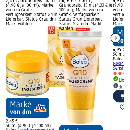
2,45 €; Grundpreis: 50 ml
ml; Preis: 0,65 €;
4,95 €; 
(4,90 € je 100 ml); Marke
Grundpreis: 15 ml (4,33 € je
(9,90 € j
von dm Grafik;
100 ml); Marke von dm
von dm G
Verfügbarkeit: Status Grün
Grafik; Verfügbarkeit:
Verfügba
Lieferbar, Status Grau dm
Status Grün Lieferbar,
Lieferba
Markt wählen
Status Grau dm Markt
Markt w
wählen
4,95 €
50 ml (9,
Balea m
Gesichts
Sensitiv
Liefe
dm Ma
2,45 €
50 ml (4,90 € je 100 ml)