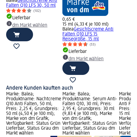
Balea
Gesichtscreme Anti
Falten Q10 LFS 30, 50 ml
(102)
Lieferbar
0,65 €
15 ml (4,33 € je 100 ml)
dm Markt wählen
Balea
Gesichtscreme Anti
Falten Q10 LFS 15
Reisegröße, 15 ml
(53)
Lieferbar
dm Markt wählen
Andere Kunden kauften auch
Marke: Balea;
Marke: Balea;
Marke: B
Produktname: Nachtcreme
Produktname: Serum Anti-
Produkt
Q10 Anti Falten, 50 ml;
Falten Q10, 30 ml; Preis:
Anti Falt
Preis: 2,25 €; Grundpreis:
2,95 €; Grundpreis: 30 ml
Preis: 2
50 ml (4,50 € je 100 ml);
(9,83 € je 100 ml); Marke
15 ml (17
Marke von dm Grafik;
von dm Grafik;
Marke vo
Verfügbarkeit: Status Grün
Verfügbarkeit: Status Grün
Verfügba
Lieferbar, Status Grau dm
Lieferbar, Status Grau dm
Lieferba
Markt wählen
Markt wählen
Markt w