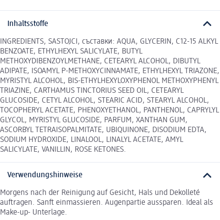
Inhaltsstoffe
INGREDIENTS, SASTOJCI, съставки: AQUA, GLYCERIN, C12-15 ALKYL
BENZOATE, ETHYLHEXYL SALICYLATE, BUTYL
METHOXYDIBENZOYLMETHANE, CETEARYL ALCOHOL, DIBUTYL
ADIPATE, ISOAMYL P-METHOXYCINNAMATE, ETHYLHEXYL TRIAZONE,
MYRISTYL ALCOHOL, BIS-ETHYLHEXYLOXYPHENOL METHOXYPHENYL
TRIAZINE, CARTHAMUS TINCTORIUS SEED OIL, CETEARYL
GLUCOSIDE, CETYL ALCOHOL, STEARIC ACID, STEARYL ALCOHOL,
TOCOPHERYL ACETATE, PHENOXYETHANOL, PANTHENOL, CAPRYLYL
GLYCOL, MYRISTYL GLUCOSIDE, PARFUM, XANTHAN GUM,
ASCORBYL TETRAISOPALMITATE, UBIQUINONE, DISODIUM EDTA,
SODIUM HYDROXIDE, LINALOOL, LINALYL ACETATE, AMYL
SALICYLATE, VANILLIN, ROSE KETONES.
Verwendungshinweise
Morgens nach der Reinigung auf Gesicht, Hals und Dekolleté
auftragen. Sanft einmassieren. Augenpartie aussparen. Ideal als
Make-up- Unterlage.