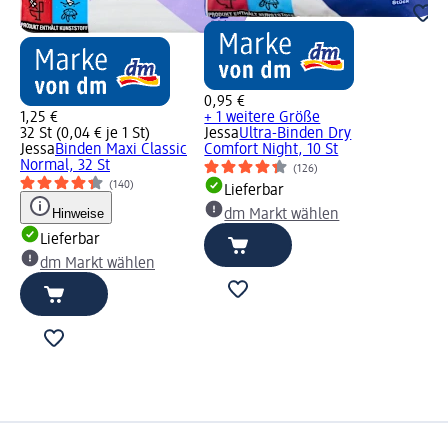
0,95 €
1,25 €
+ 1 weitere Größe
32 St (0,04 € je 1 St)
Jessa
Ultra-Binden Dry
Jessa
Binden Maxi Classic
Comfort Night, 10 St
Normal, 32 St
(126)
(140)
Lieferbar
Hinweise
dm Markt wählen
Lieferbar
dm Markt wählen