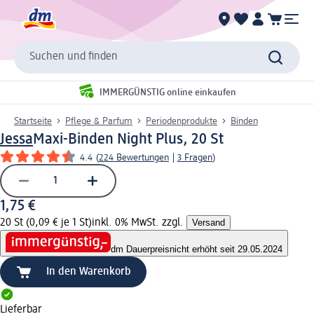
Suchen und finden
IMMERGÜNSTIG online einkaufen
Startseite
Pflege & Parfum
Periodenprodukte
Binden
Jessa
Maxi-Binden Night Plus, 20 St
4.4
(
224 Bewertungen
|
3 Fragen
)
1,75 €
20 St (0,09 € je 1 St)
inkl. 0% MwSt. zzgl.
Versand
dm Dauerpreis
nicht erhöht seit 29.05.2024
In den Warenkorb
Lieferbar