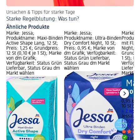
Ursachen & Tipps für starke Tage
An
Starke Regelblutung: Was tun?
Di
Ähnliche Produkte
Marke: Jessa;
Marke: Jessa;
Marke: J
axi
Produktname: Maxi-Binden
Produktname: Ultra-Binden
Produktn
Active Shape Lang, 12 St;
Dry Comfort Night, 10 St;
mit Flüg
:
Preis: 1,25 €; Grundpreis:
Preis: 0,95 €; Marke von
Night, 10
rke
12 St (0,10 € je 1 St); Marke
dm Grafik; Verfügbarkeit:
Grundprei
von dm Grafik;
Status Grün Lieferbar,
1 St); M
rün
Verfügbarkeit: Status Grün
Status Grau dm Markt
Verfügba
dm
Lieferbar, Status Grau dm
wählen
Lieferba
Markt wählen
Markt w
0,95 €
10 St (0,1
+ 2 weit
Jessa
Ult
Flügeln 
10 St
Liefe