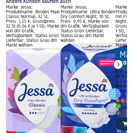
Andere Kunden kauften auch
Marke: Jessa;
Marke: Jessa;
Marke: J
Produktname: Binden Maxi
Produktname: Ultra-Binden
Produktn
Classic Normal, 32 St;
Dry Comfort Night, 10 St;
mit Flüg
Preis: 1,25 €; Grundpreis:
Preis: 0,95 €; Marke von
Night, 10
32 St (0,04 € je 1 St); Marke
dm Grafik; Verfügbarkeit:
Grundprei
von dm Grafik;
Status Grün Lieferbar,
1 St); M
Verfügbarkeit: Status Grün
Status Grau dm Markt
Verfügba
Lieferbar, Status Grau dm
wählen
Lieferba
Markt wählen
Markt w
0,95 €
10 St (0,1
+ 2 weit
Jessa
Ult
Flügeln 
10 St
Liefe
dm Ma