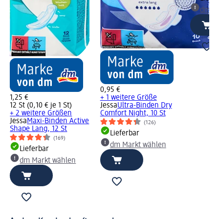
dm Ma
0,95 €
1,25 €
+ 1 weitere Größe
12 St (0,10 € je 1 St)
Jessa
Ultra-Binden Dry
c
+ 2 weitere Größen
Comfort Night, 10 St
Jessa
Maxi-Binden Active
(126)
Shape Lang, 12 St
Lieferbar
(169)
dm Markt wählen
Lieferbar
dm Markt wählen