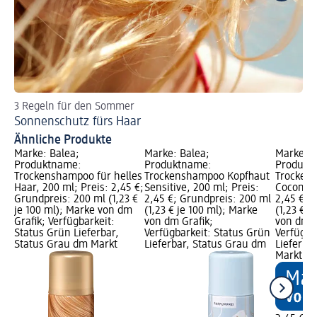
3 Regeln für den Sommer
Les
Sonnenschutz fürs Haar
Fe
Ähnliche Produkte
Marke: Balea;
Marke: Balea;
Marke: B
Produktname:
Produktname:
Produkt
Trockenshampoo für helles
Trockenshampoo Kopfhaut
Trocken
Haar, 200 ml; Preis: 2,45 €;
Sensitive, 200 ml; Preis:
Coconut,
Grundpreis: 200 ml (1,23 €
2,45 €; Grundpreis: 200 ml
2,45 €; 
je 100 ml); Marke von dm
(1,23 € je 100 ml); Marke
(1,23 € j
Grafik; Verfügbarkeit:
von dm Grafik;
von dm G
Status Grün Lieferbar,
Verfügbarkeit: Status Grün
Verfügba
Status Grau dm Markt
Lieferbar, Status Grau dm
Lieferba
Markt w