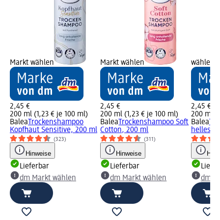
Markt wählen
Markt wählen
wählen
2,45 €
2,45 €
2,45 €
200 ml (1,23 € je 100 ml)
200 ml (1,23 € je 100 ml)
200 ml (1
Balea
Trockenshampoo
Balea
Trockenshampoo Soft
Balea
Tr
Kopfhaut Sensitive, 200 ml
Cotton, 200 ml
helles H
(323)
(311)
Hinweise
Hinweise
Hinw
Lieferbar
Lieferbar
Liefe
dm Markt wählen
dm Markt wählen
dm Ma