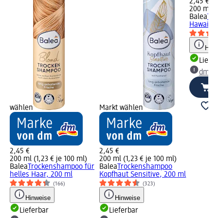
2,45 €
200 ml (1
Balea
Tr
Hawaiian
Hinw
Liefe
dm Ma
wählen
Markt wählen
2,45 €
2,45 €
200 ml (1,23 € je 100 ml)
200 ml (1,23 € je 100 ml)
Balea
Trockenshampoo für
Balea
Trockenshampoo
helles Haar, 200 ml
Kopfhaut Sensitive, 200 ml
(166)
(323)
Hinweise
Hinweise
Lieferbar
Lieferbar