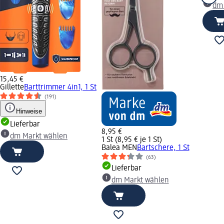
dm
15,45 €
Gillette
Barttrimmer 4in1, 1 St
(191)
Hinweise
Lieferbar
8,95 €
dm Markt wählen
1 St (8,95 € je 1 St)
Balea MEN
Bartschere, 1 St
(63)
Lieferbar
dm Markt wählen