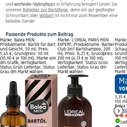
und
wertvolle Stylingtipps
in Erfahrung bringen? Lesen Sie
unseren
Ratgeber zur Bartpflege
, denn ein gut gepflegter
Schnurrbart oder
Vollbart
ist nicht nur zum Movember eine
beliebte Zierde!
Passende Produkte zum Beitrag
Marke: Balea MEN;
Marke: L'ORÉAL PARiS MEN
Marke
Produktname: Bartöl für Bart
EXPERT; Produktname: Barber
Produ
und Gesicht, 50 ml; Preis:
Club 3in1 Bartshampoo, 200
Schaum
5,45 €; Grundpreis: 50 ml
ml; Preis: 8,25 €; Grundpreis:
Grundp
(10,90 € je 100 ml); Marke von
200 ml (4,13 € je 100 ml);
100 ml
dm Grafik; Verfügbarkeit:
Verfügbarkeit: Status Grün
Verfüg
Status Grün Lieferbar, Status
Lieferbar, Status Grau dm
Liefer
Grau dm Markt wählen
Markt wählen
Markt
3,35 €
150 ml
Balea
150 m
Lie