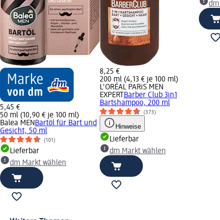
dm
8,25 €
200 ml (4,13 € je 100 ml)
L'ORÉAL PARiS MEN
EXPERT
Barber Club 3in1
Bartshampoo, 200 ml
5,45 €
(373)
50 ml (10,90 € je 100 ml)
Balea MEN
Bartöl für Bart und
Hinweise
Gesicht, 50 ml
Lieferbar
(101)
Lieferbar
dm Markt wählen
dm Markt wählen