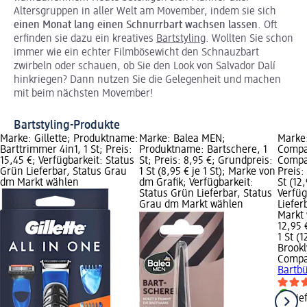
Altersgruppen in aller Welt am Movember, indem sie sich
einen Monat lang einen Schnurrbart wachsen lassen
. Oft
erfinden sie dazu ein kreatives
Bartstyling
. Wollten Sie schon
immer wie ein echter Filmbösewicht den Schnauzbart
zwirbeln oder schauen, ob Sie den Look von Salvador Dalí
hinkriegen? Dann nutzen Sie die Gelegenheit und machen
mit beim nächsten Movember!
Bartstyling-Produkte
Marke: Gillette; Produktname:
Marke: Balea MEN;
Marke
Barttrimmer 4in1, 1 St; Preis:
Produktname: Bartschere, 1
Compa
15,45 €; Verfügbarkeit: Status
St; Preis: 8,95 €; Grundpreis:
Compan
Grün Lieferbar, Status Grau
1 St (8,95 € je 1 St); Marke von
Preis:
dm Markt wählen
dm Grafik; Verfügbarkeit:
St (12,
Status Grün Lieferbar, Status
Verfüg
Grau dm Markt wählen
Liefer
Markt
12,95 
1 St (1
Brook
Comp
Bartbü
Lie