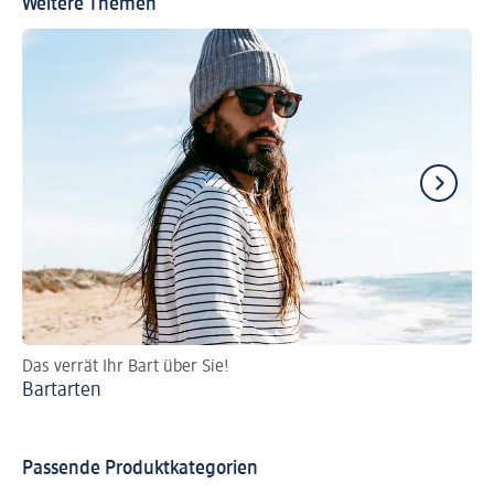
Weitere Themen
Das verrät Ihr Bart über Sie!
Eg
Bartarten
top
Mä
Passende Produktkategorien