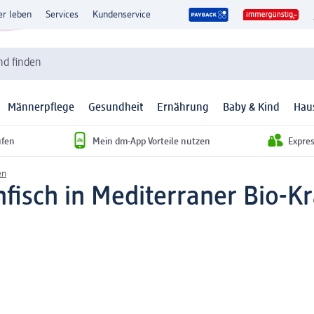
er leben
Services
Kundenservice
d finden
Männerpflege
Gesundheit
Ernährung
Baby & Kind
Hau
ufen
Mein dm-App Vorteile nutzen
Expre
en
fisch in Mediterraner Bio-K