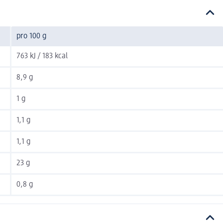
pro 100 g
763 kJ / 183 kcal
8,9 g
1 g
1,1 g
1,1 g
23 g
0,8 g