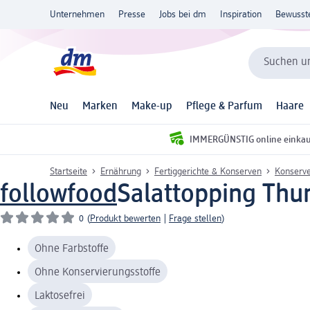
Unternehmen
Presse
Jobs bei dm
Inspiration
Bewusst
Suchen un
Neu
Marken
Make-up
Pflege & Parfum
Haare
IMMERGÜNSTIG online einka
Startseite
Ernährung
Fertiggerichte & Konserven
Konserv
followfood
Salattopping Thun
0
(
Produkt bewerten
|
Frage stellen
)
Ohne Farbstoffe
Ohne Konservierungsstoffe
Laktosefrei