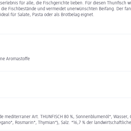
rlebnis für alle, die Fischgerichte lieben. Für diesen Thunfisch w
 die Fischbestände und vermeidet unerwünschten Beifang. Der fangf
 ideal für Salate, Pasta oder als Brotbelag eignet.
hne Aromastoffe
e mediterraner Art. THUNFISCH 80 %, Sonnenblumenöl*, Wasser, G
Oregano*, Rosmarin*, Thymian*), Salz. *16,7 % der landwirtschaftli