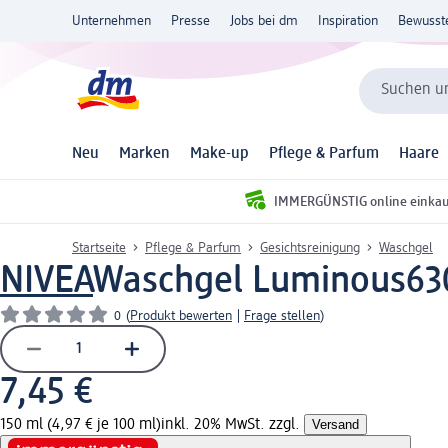
Unternehmen
Presse
Jobs bei dm
Inspiration
Bewusst
Suchen un
Neu
Marken
Make-up
Pflege & Parfum
Haare
IMMERGÜNSTIG online einka
Startseite
Pflege & Parfum
Gesichtsreinigung
Waschgel
NIVEA
Waschgel Luminous630
0
(
Produkt bewerten
|
Frage stellen
)
7,45 €
150 ml (4,97 € je 100 ml)
inkl. 20% MwSt. zzgl.
Versand