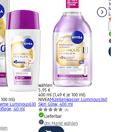
100 ml (4,95
NIVEA
Peelin
Luminous Sk
Hinweis
Lieferbar
dm Mark
wählen
5,95 €
400 ml (1,49 € je 100 ml)
 100 ml)
NIVEA
Mizellenwasser Luminous360
reme Luminous630
Skin Glow, 400 ml
pflege, 40 ml
(0)
Lieferbar
dm Markt wählen
hlen