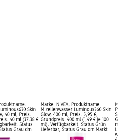
Produktname:
Marke: NIVEA; Produktname:
Marke: NIV
Luminous630 Skin
Mizellenwasser Luminous360 Skin
Peeling Liq
, 40 ml; Preis:
Glow, 400 ml; Preis: 5,95 €;
Skin Glow, 1
eis: 40 ml (37,38 €
Grundpreis: 400 ml (1,49 € je 100
Grundpreis: 
ügbarkeit: Status
ml); Verfügbarkeit: Status Grün
ml); Verfüg
 Status Grau dm
Lieferbar, Status Grau dm Markt
Lieferbar, 
wählen
4,95 €