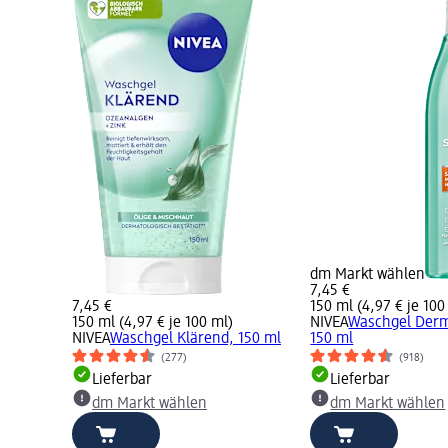
dm Markt wählen
7,45 €
7,45 €
150 ml (4,97 € je 100
150 ml (4,97 € je 100 ml)
NIVEA
Waschgel Derm
NIVEA
Waschgel Klärend, 150 ml
150 ml
(277)
(918)
Lieferbar
Lieferbar
dm Markt wählen
dm Markt wählen