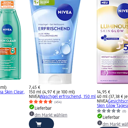
 ml)
7,45 €
a Skin Clear,
150 ml (4,97 € je 100 ml)
14,95 €
NIVEA
Waschgel erfrischend, 150 ml
40 ml (37,38 € je
NIVEA
Gesichtsc
(454)
Skin Glow Tages
Lieferbar
(0)
dm Markt wählen
Lieferbar
dm Markt wä