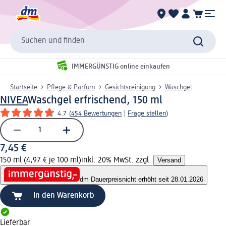
Suchen und finden
IMMERGÜNSTIG online einkaufen
Startseite
Pflege & Parfum
Gesichtsreinigung
Waschgel
NIVEA
Waschgel erfrischend, 150 ml
4.7
(
454 Bewertungen
|
Frage stellen
)
7,45 €
150 ml (4,97 € je 100 ml)
inkl. 20% MwSt. zzgl.
Versand
dm Dauerpreis
nicht erhöht seit 28.01.2026
In den Warenkorb
Lieferbar