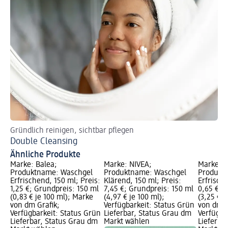
Gründlich reinigen, sichtbar pflegen
Double Cleansing
Ähnliche Produkte
Marke: Balea;
Marke: NIVEA;
Marke: B
Produktname: Waschgel
Produktname: Waschgel
Produkt
Erfrischend, 150 ml; Preis:
Klärend, 150 ml; Preis:
Erfrische
1,25 €; Grundpreis: 150 ml
7,45 €; Grundpreis: 150 ml
0,65 €; 
(0,83 € je 100 ml); Marke
(4,97 € je 100 ml);
(3,25 € j
von dm Grafik;
Verfügbarkeit: Status Grün
von dm G
Verfügbarkeit: Status Grün
Lieferbar, Status Grau dm
Verfügba
Lieferbar, Status Grau dm
Markt wählen
Lieferba