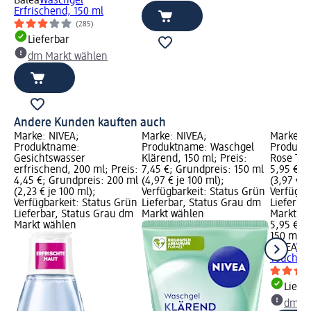
Balea
Waschgel
Erfrischend, 150 ml
(285)
Lieferbar
dm Markt wählen
Andere Kunden kauften auch
Marke: NIVEA;
Marke: NIVEA;
Marke: N
Produktname:
Produktname: Waschgel
Produkt
Gesichtswasser
Klärend, 150 ml; Preis:
Rose Tou
erfrischend, 200 ml; Preis:
7,45 €; Grundpreis: 150 ml
5,95 €; 
4,45 €; Grundpreis: 200 ml
(4,97 € je 100 ml);
(3,97 € j
(2,23 € je 100 ml);
Verfügbarkeit: Status Grün
Verfügba
Verfügbarkeit: Status Grün
Lieferbar, Status Grau dm
Lieferba
Lieferbar, Status Grau dm
Markt wählen
Markt w
Markt wählen
5,95 €
150 ml (3
NIVEA
Wa
Touch, 1
Liefe
dm Ma