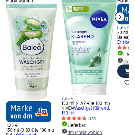
Markt wählen
Markt w
0,65 €
20 ml (3,
Balea
Wa
Erfrisch
Liefe
dm Ma
7,45 €
150 ml (4,97 € je 100 ml)
NIVEA
Waschgel Klärend,
150 ml
(277)
1,25 €
Lieferbar
150 ml (0,83 € je 100 ml)
dm Markt wählen