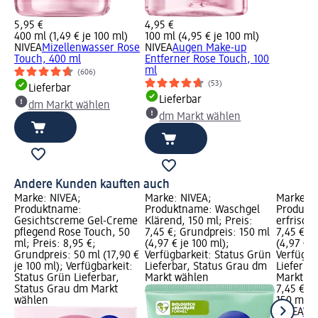
5,95 €
4,95 €
400 ml (1,49 € je 100 ml)
100 ml (4,95 € je 100 ml)
NIVEA
Mizellenwasser Rose
NIVEA
Augen Make-up
Touch, 400 ml
Entferner Rose Touch, 100
ml
(606)
(53)
Lieferbar
Lieferbar
dm Markt wählen
dm Markt wählen
Andere Kunden kauften auch
Marke: NIVEA;
Marke: NIVEA;
Marke: N
Produktname:
Produktname: Waschgel
Produkt
Gesichtscreme Gel-Creme
Klärend, 150 ml; Preis:
erfrische
pflegend Rose Touch, 50
7,45 €; Grundpreis: 150 ml
7,45 €; 
ml; Preis: 8,95 €;
(4,97 € je 100 ml);
(4,97 € j
Grundpreis: 50 ml (17,90 €
Verfügbarkeit: Status Grün
Verfügba
je 100 ml); Verfügbarkeit:
Lieferbar, Status Grau dm
Lieferba
Status Grün Lieferbar,
Markt wählen
Markt w
Status Grau dm Markt
7,45 €
wählen
150 ml (4
NIVEA
Wa