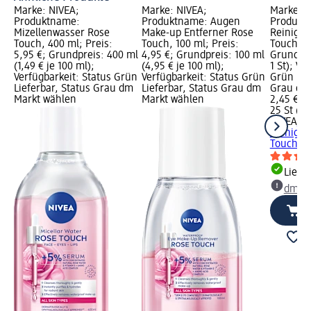
Marke: NIVEA;
Marke: NIVEA;
Marke: N
Produktname:
Produktname: Augen
Produktn
Mizellenwasser Rose
Make-up Entferner Rose
Reinigun
Touch, 400 ml; Preis:
Touch, 100 ml; Preis:
Touch, 25
5,95 €; Grundpreis: 400 ml
4,95 €; Grundpreis: 100 ml
Grundprei
(1,49 € je 100 ml);
(4,95 € je 100 ml);
1 St); Ve
Verfügbarkeit: Status Grün
Verfügbarkeit: Status Grün
Grün Lie
Lieferbar, Status Grau dm
Lieferbar, Status Grau dm
Grau dm
Markt wählen
Markt wählen
2,45 €
25 St (0,1
NIVEA
Mi
Reinigun
Touch, 2
Liefe
dm Ma