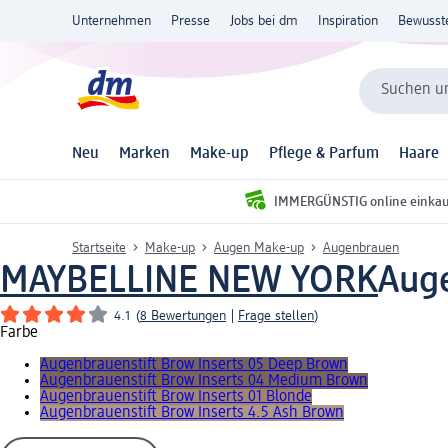
Unternehmen
Presse
Jobs bei dm
Inspiration
Bewusst
Suchen un
Neu
Marken
Make-up
Pflege & Parfum
Haare
IMMERGÜNSTIG online einka
Startseite
Make-up
Augen Make-up
Augenbrauen
MAYBELLINE NEW YORK
Auge
4.1
(
8 Bewertungen
|
Frage stellen
)
Farbe
Augenbrauenstift Brow Inserts 05 Deep Brown
Augenbrauenstift Brow Inserts 04 Medium Brown
Augenbrauenstift Brow Inserts 01 Blonde
Augenbrauenstift Brow Inserts 4.5 Ash Brown