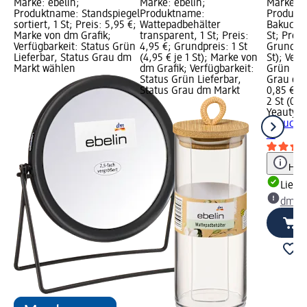
Marke: ebelin;
Marke: ebelin;
Marke: Y
Produktname: Standspiegel
Produktname:
Produkt
sortiert, 1 St; Preis: 5,95 €;
Wattepadbehälter
Bakuchio
Marke von dm Grafik;
transparent, 1 St; Preis:
St; Preis
Verfügbarkeit: Status Grün
4,95 €; Grundpreis: 1 St
Grundprei
Lieferbar, Status Grau dm
(4,95 € je 1 St); Marke von
St); Verf
Markt wählen
dm Grafik; Verfügbarkeit:
Grün Lie
Status Grün Lieferbar,
Grau dm
Status Grau dm Markt
0,85 €
2 St (0,43
Yeauty
A
Bakuchio
St
Hinw
Liefe
dm Ma