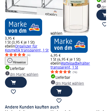
Liefe
dm Ma
wählen
3,95 €
1 St (3,95 € je 1 St)
ebelin
Organizer für
Kosmetik transparent, 1 St
(4)
4,95 €
1 St (4,95 € je 1 St)
Hinweise
ebelin
Wattepadbehälter
transparent, 1 St
Lieferbar
(16)
dm Markt wählen
Lieferbar
dm Markt wählen
Andere Kunden kauften auch