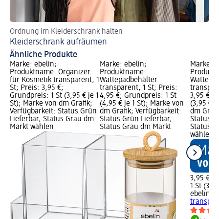
Ordnung im Kleiderschrank halten
Ti
Kleiderschrank aufräumen
So
Ähnliche Produkte
Marke: ebelin;
Marke: ebelin;
Marke: e
Produktname: Organizer
Produktname:
Produkt
für Kosmetik transparent, 1
Wattepadbehälter
Wattestä
St; Preis: 3,95 €;
transparent, 1 St; Preis:
transpare
Grundpreis: 1 St (3,95 € je 1
4,95 €; Grundpreis: 1 St
3,95 €; G
St); Marke von dm Grafik;
(4,95 € je 1 St); Marke von
(3,95 € j
Verfügbarkeit: Status Grün
dm Grafik; Verfügbarkeit:
dm Grafi
Lieferbar, Status Grau dm
Status Grün Lieferbar,
Status G
Markt wählen
Status Grau dm Markt
Status G
wählen
3,95 €
1 St (3,95
ebelin
Wa
transpare