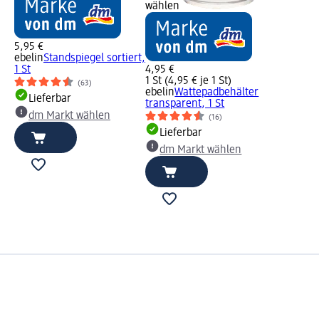
wählen
5,95 €
ebelin
Standspiegel sortiert,
1 St
4,95 €
1 St (4,95 € je 1 St)
(63)
ebelin
Wattepadbehälter
Lieferbar
transparent, 1 St
dm Markt wählen
(16)
Lieferbar
dm Markt wählen