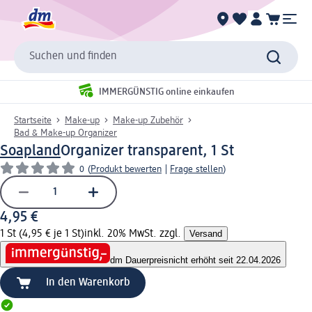
Suchen und finden
IMMERGÜNSTIG online einkaufen
Startseite
Make-up
Make-up Zubehör
Bad & Make-up Organizer
Soapland
Organizer transparent, 1 St
0
(
Produkt bewerten
|
Frage stellen
)
4,95 €
1 St (4,95 € je 1 St)
inkl. 20% MwSt. zzgl.
Versand
dm Dauerpreis
nicht erhöht seit 22.04.2026
In den Warenkorb