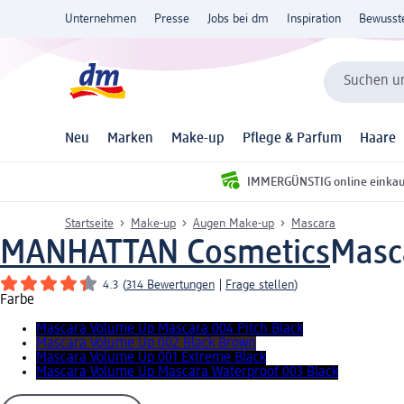
Unternehmen
Presse
Jobs bei dm
Inspiration
Bewusst
Suchen un
Neu
Marken
Make-up
Pflege & Parfum
Haare
IMMERGÜNSTIG online einka
Startseite
Make-up
Augen Make-up
Mascara
MANHATTAN Cosmetics
Masc
4.3
(
314 Bewertungen
|
Frage stellen
)
Farbe
Mascara Volume Up Mascara 004 Pitch Black
Mascara Volume Up 002 Black Brown
Mascara Volume Up 001 Extreme Black
Mascara Volume Up Mascara Waterproof 003 Black