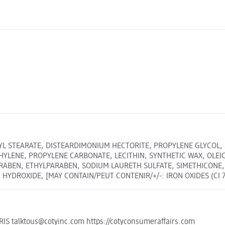
L STEARATE, DISTEARDIMONIUM HECTORITE, PROPYLENE GLYCOL, S
YLENE, PROPYLENE CARBONATE, LECITHIN, SYNTHETIC WAX, OLEIC
RABEN, ETHYLPARABEN, SODIUM LAURETH SULFATE, SIMETHICONE
ROXIDE, [MAY CONTAIN/PEUT CONTENIR/+/-: IRON OXIDES (CI 7749
talktous@cotyinc.com https://cotyconsumeraffairs.com