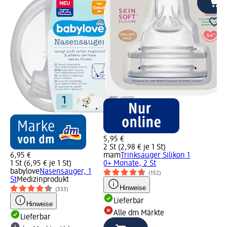
5,95 €
2 St (2,98 € je 1 St)
6,95 €
mam
Trinksauger Silikon 1
1 St (6,95 € je 1 St)
0+ Monate, 2 St
babylove
Nasensauger, 1
(152)
St
Medizinprodukt
Hinweise
(333)
Lieferbar
Hinweise
Alle dm Märkte
Lieferbar