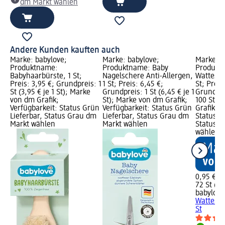
dm Markt wählen
Andere Kunden kauften auch
Marke: babylove;
Marke: babylove;
Marke: b
Produktname:
Produktname: Baby
Produktn
Babyhaarbürste, 1 St;
Nagelschere Anti-Allergen,
Wattestä
Preis: 3,95 €; Grundpreis: 1
1 St; Preis: 6,45 €;
St; Preis
St (3,95 € je 1 St); Marke
Grundpreis: 1 St (6,45 € je 1
Grundprei
von dm Grafik;
St); Marke von dm Grafik;
100 St);
Verfügbarkeit: Status Grün
Verfügbarkeit: Status Grün
Grafik; V
Lieferbar, Status Grau dm
Lieferbar, Status Grau dm
Status G
Markt wählen
Markt wählen
Status G
wählen
0,95 €
72 St (1,
babylove
Wattestä
St