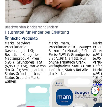
Beschwerden kindgerecht lindern
Wa
Hausmittel für Kinder bei Erkältung
Ti
Ähnliche Produkte
Marke: babylove;
Marke: mam;
Marke: b
Produktname:
Produktname: Trinksauger
Produkt
Nasensauger, 1 St;
Silikon 1 0+ Monate, 2 St;
Ohrenrein
Rechtliche Kategorie:
Preis: 5,95 €; Grundpreis:
6,95 €; G
Medizinprodukt; Preis:
2 St (2,98 € je 1 St); Nur
(6,95 € je
6,95 €; Grundpreis: 1 St
online erhältlich Grafik;
Verfügba
(6,95 € je 1 St); Marke von
Verfügbarkeit: Status Grün
Lieferba
dm Grafik; Verfügbarkeit:
Lieferbar, Status Rot Alle
Markt w
Status Grün Lieferbar,
dm Märkte
6,95 €
Status Grau dm Markt
1 St (6,95
wählen
bebon a
Ohrenrei
Liefe
dm Ma