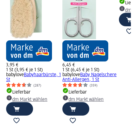
Liefe
dm Ma
3,95 €
6,45 €
1 St (3,95 € je 1 St)
1 St (6,45 € je 1 St)
babylove
Babyhaarbürste, 1
babylove
Baby Nagelschere
St
Anti-Allergen, 1 St
(287)
(359)
Lieferbar
Lieferbar
dm Markt wählen
dm Markt wählen