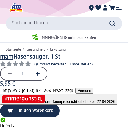
Suchen und finden
IMMERGÜNSTIG online einkaufen
Startseite
Gesundheit
Erkältung
mam
Nasensauger, 1 St
0
(
Produkt bewerten
|
Frage stellen
)
5,95 €
1 St (5,95 € je 1 St)
inkl. 20% MwSt. zzgl.
Versand
dm Dauerpreis
nicht erhöht seit 22.04.2026
In den Warenkorb
Lieferbar