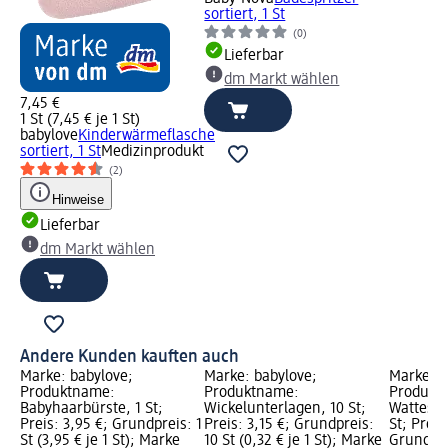
sortiert, 1 St
(0)
Lieferbar
dm Markt wählen
7,45 €
1 St (7,45 € je 1 St)
babylove
Kinderwärmeflasche
sortiert, 1 St
Medizinprodukt
(2)
Hinweise
Lieferbar
dm Markt wählen
Andere Kunden kauften auch
Marke: babylove;
Marke: babylove;
Marke: b
Produktname:
Produktname:
Produktn
Babyhaarbürste, 1 St;
Wickelunterlagen, 10 St;
Wattestä
Preis: 3,95 €; Grundpreis: 1
Preis: 3,15 €; Grundpreis:
St; Preis
St (3,95 € je 1 St); Marke
10 St (0,32 € je 1 St); Marke
Grundprei