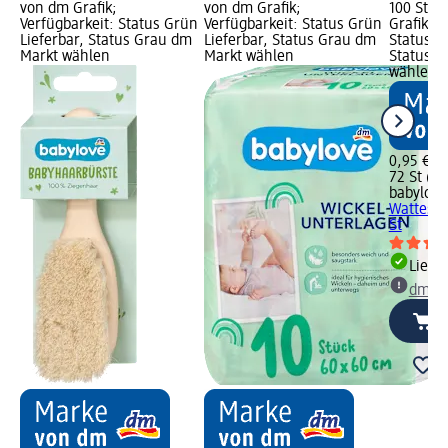
von dm Grafik;
von dm Grafik;
100 St);
Verfügbarkeit: Status Grün
Verfügbarkeit: Status Grün
Grafik; V
Lieferbar, Status Grau dm
Lieferbar, Status Grau dm
Status G
Markt wählen
Markt wählen
Status G
wählen
0,95 €
72 St (1,
babylove
Wattestä
St
Liefe
dm Ma