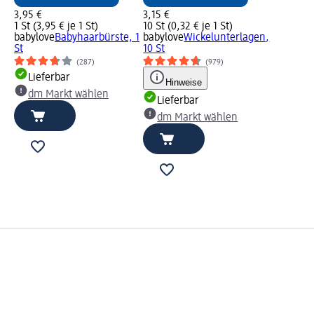
3,95 €
3,15 €
1 St (3,95 € je 1 St)
10 St (0,32 € je 1 St)
babylove
Babyhaarbürste, 1
babylove
Wickelunterlagen,
St
10 St
(287)
(979)
Lieferbar
Hinweise
dm Markt wählen
Lieferbar
dm Markt wählen