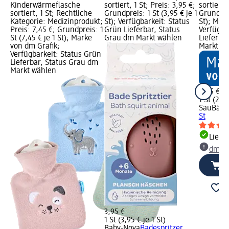
Kinderwärmeflasche
sortiert, 1 St; Preis: 3,95 €;
sortiert,
sortiert, 1 St; Rechtliche
Grundpreis: 1 St (3,95 € je 1
Grundprei
Kategorie: Medizinprodukt;
St); Verfügbarkeit: Status
St); Mar
Preis: 7,45 €; Grundpreis: 1
Grün Lieferbar, Status
Verfügba
St (7,45 € je 1 St); Marke
Grau dm Markt wählen
Lieferba
von dm Grafik;
Markt w
Verfügbarkeit: Status Grün
Lieferbar, Status Grau dm
Markt wählen
2,95 €
1 St (2,95
SauBär
P
St
Liefe
dm Ma
3,95 €
1 St (3,95 € je 1 St)
Baby-Nova
Badespritzer