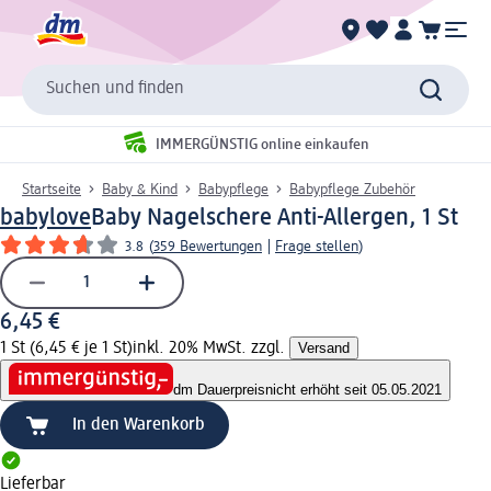
Suchen und finden
IMMERGÜNSTIG online einkaufen
Startseite
Baby & Kind
Babypflege
Babypflege Zubehör
babylove
Baby Nagelschere Anti-Allergen, 1 St
3.8
(
359 Bewertungen
|
Frage stellen
)
6,45 €
1 St (6,45 € je 1 St)
inkl. 20% MwSt. zzgl.
Versand
dm Dauerpreis
nicht erhöht seit 05.05.2021
In den Warenkorb
Lieferbar