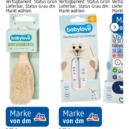
Verfügbarkeit: Status Grün
Verfügbarkeit: Status Grün
Verfügba
Lieferbar, Status Grau dm
Lieferbar, Status Grau dm
Lieferba
Markt wählen
Markt wählen
Markt w
3,15 €
10 St (0,3
babylove
10 St
Hinw
Liefe
dm Ma