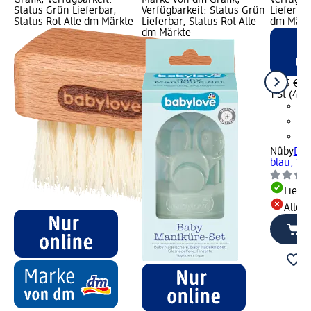
Grafik; Verfügbarkeit:
Marke von dm Grafik;
Verfügba
Status Grün Lieferbar,
Verfügbarkeit: Status Grün
Lieferbar
Status Rot Alle dm Märkte
Lieferbar, Status Rot Alle
dm Märk
dm Märkte
4,95 €
1 St (4,95
Nûby
Bab
blau, 1 S
Liefe
Alle 