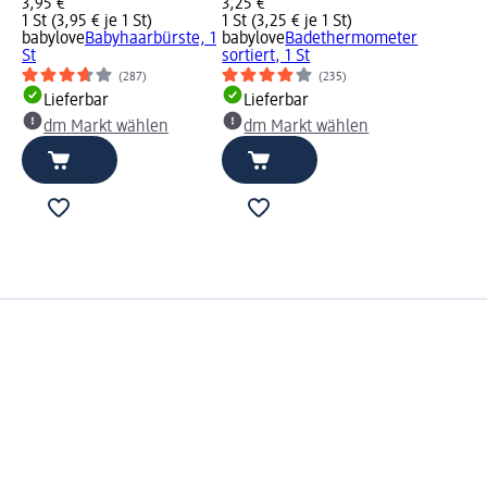
3,95 €
3,25 €
1 St (3,95 € je 1 St)
1 St (3,25 € je 1 St)
babylove
Babyhaarbürste, 1
babylove
Badethermometer
St
sortiert, 1 St
(287)
(235)
Lieferbar
Lieferbar
dm Markt wählen
dm Markt wählen