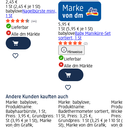
2,45 €
1 St (2,45 € je 1 St)
babylove
Nagelbürste mini,
1 St
(44)
5,95 €
Lieferbar
1 St (5,95 € je 1 St)
babylove
Baby Maniküre-Set
Alle dm Märkte
sortiert, 1 St
(2)
Hinweise
Lieferbar
Alle dm Märkte
Andere Kunden kauften auch
Marke: babylove;
Marke: babylove;
Marke: b
Produktname:
Produktname:
Produkt
Babyhaarbürste, 1 St;
Badethermometer sortiert,
Wickelun
Preis: 3,95 €; Grundpreis: 1
1 St; Preis: 3,25 €;
Preis: 3,
St (3,95 € je 1 St); Marke
Grundpreis: 1 St (3,25 € je 1
10 St (0,
von dm Grafik;
St); Marke von dm Grafik;
von dm G